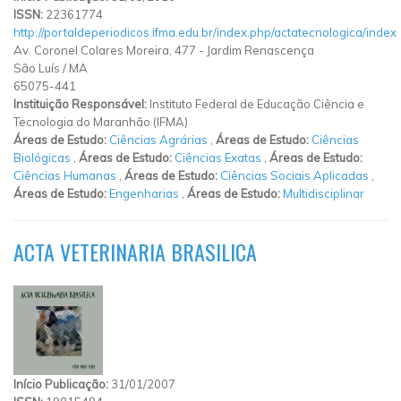
ISSN:
22361774
http://portaldeperiodicos.ifma.edu.br/index.php/actatecnologica/index
Av. Coronel Colares Moreira, 477
-
Jardim Renascença
São Luís
/
MA
65075-441
Instituição Responsável:
Instituto Federal de Educação Ciência e
Tecnologia do Maranhão (IFMA)
Áreas de Estudo:
Ciências Agrárias
,
Áreas de Estudo:
Ciências
Biológicas
,
Áreas de Estudo:
Ciências Exatas
,
Áreas de Estudo:
Ciências Humanas
,
Áreas de Estudo:
Ciências Sociais Aplicadas
,
Áreas de Estudo:
Engenharias
,
Áreas de Estudo:
Multidisciplinar
ACTA VETERINARIA BRASILICA
Início Publicação:
31/01/2007