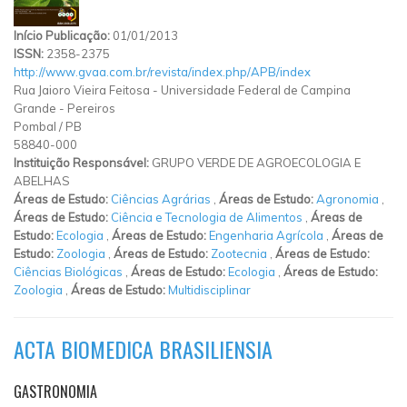
Início Publicação:
01/01/2013
ISSN:
2358-2375
http://www.gvaa.com.br/revista/index.php/APB/index
Rua Jaioro Vieira Feitosa
-
Universidade Federal de Campina
Grande
-
Pereiros
Pombal
/
PB
58840-000
Instituição Responsável:
GRUPO VERDE DE AGROECOLOGIA E
ABELHAS
Áreas de Estudo:
Ciências Agrárias
,
Áreas de Estudo:
Agronomia
,
Áreas de Estudo:
Ciência e Tecnologia de Alimentos
,
Áreas de
Estudo:
Ecologia
,
Áreas de Estudo:
Engenharia Agrícola
,
Áreas de
Estudo:
Zoologia
,
Áreas de Estudo:
Zootecnia
,
Áreas de Estudo:
Ciências Biológicas
,
Áreas de Estudo:
Ecologia
,
Áreas de Estudo:
Zoologia
,
Áreas de Estudo:
Multidisciplinar
ACTA BIOMEDICA BRASILIENSIA
GASTRONOMIA