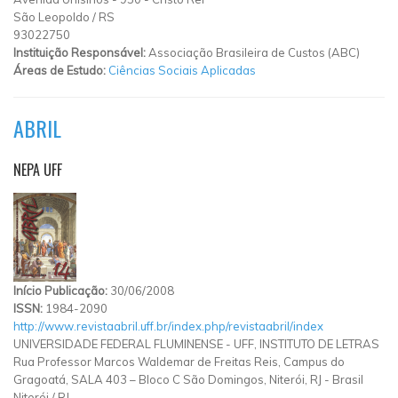
São Leopoldo
/
RS
93022750
Instituição Responsável:
Associação Brasileira de Custos (ABC)
Áreas de Estudo:
Ciências Sociais Aplicadas
ABRIL
NEPA UFF
Início Publicação:
30/06/2008
ISSN:
1984-2090
http://www.revistaabril.uff.br/index.php/revistaabril/index
UNIVERSIDADE FEDERAL FLUMINENSE - UFF, INSTITUTO DE LETRAS
Rua Professor Marcos Waldemar de Freitas Reis, Campus do
Gragoatá, SALA 403 – Bloco C São Domingos, Niterói, RJ - Brasil
Niterói
/
RJ