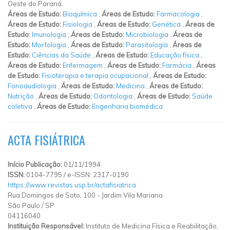
Oeste do Paraná.
Áreas de Estudo:
Bioquímica
,
Áreas de Estudo:
Farmacologia
,
Áreas de Estudo:
Fisiologia
,
Áreas de Estudo:
Genética
,
Áreas de
Estudo:
Imunologia
,
Áreas de Estudo:
Microbiologia
,
Áreas de
Estudo:
Morfologia
,
Áreas de Estudo:
Parasitologia
,
Áreas de
Estudo:
Ciências da Saúde
,
Áreas de Estudo:
Educação física
,
Áreas de Estudo:
Enfermagem
,
Áreas de Estudo:
Farmácia
,
Áreas
de Estudo:
Fisioterapia e terapia ocupacional
,
Áreas de Estudo:
Fonoaudiologia
,
Áreas de Estudo:
Medicina
,
Áreas de Estudo:
Nutrição
,
Áreas de Estudo:
Odontologia
,
Áreas de Estudo:
Saúde
coletiva
,
Áreas de Estudo:
Engenharia biomédica
ACTA FISIÁTRICA
Início Publicação:
01/11/1994
ISSN:
0104-7795 / e-ISSN: 2317-0190
https://www.revistas.usp.br/actafisiatrica
Rua Domingos de Soto, 100
-
Jardim Vila Mariana
São Paulo
/
SP
04116040
Instituição Responsável:
Instituto de Medicina Física e Reabilitação,