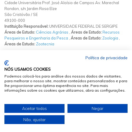
Cidade Universitária Prof. José Aloísio de Campos Av. Marechal
Rondon, s/n Jardim Rosa Elze
São Cristóvão
/
SE
49100-000
Instituição Responsável:
UNIVERSIDADE FEDERAL DE SERGIPE
Áreas de Estudo:
Ciências Agrárias
,
Áreas de Estudo:
Recursos
Pesqueiros e Engenharia da Pesca
,
Áreas de Estudo:
Zoologia
,
Áreas de Estudo:
Zootecnia
Política de privacidade
ACTAFISH - ACTA OF FISHERIES AND AQUATIC
RESOURCES
NÓS USAMOS COOKIES
Podemos colocá-los para análise dos nossos dados de visitantes,
para melhorar o nosso site, mostrar conteúdos personalizados e para
lhe proporcionar uma óptima experiência no site. Para mais
informações sobre os cookies que utilizamos, abra as configurações.
Início Publicação:
31/12/2015
Aceitar todos
Negar
ISSN:
2357-8068
http://www.seer.ufs.br/index.php/ActaFish/index
Não, ajustar
Av. Marechal Rondon, s/n, Jd. Rosa Elze
São Cristóvão
/
SE