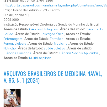
ISSN:
ISSN eletrônico: 2764-2860
http://portaldeperiodicos.marinha.mil.br/index.php/abmn/issue/view/8
Praça Barão de Ladário
-
S/N
-
Centro
Rio de Janeiro
/
RJ
20091000
Instituição Responsável:
Diretoria de Saúde da Marinha do Brasil
Áreas de Estudo:
Ciências Biológicas
,
Áreas de Estudo:
Ciências da
Saúde
,
Áreas de Estudo:
Educação física
,
Áreas de Estudo:
Enfermagem
,
Áreas de Estudo:
Farmácia
,
Áreas de Estudo:
Fonoaudiologia
,
Áreas de Estudo:
Medicina
,
Áreas de Estudo:
Nutrição
,
Áreas de Estudo:
Saúde coletiva
,
Áreas de Estudo:
Ciências Humanas
,
Áreas de Estudo:
Ciências Sociais Aplicadas
,
Áreas de Estudo:
Multidisciplinar
ARQUIVOS BRASILEIROS DE MEDICINA NAVAL,
V. 85, N. 1 (2024).