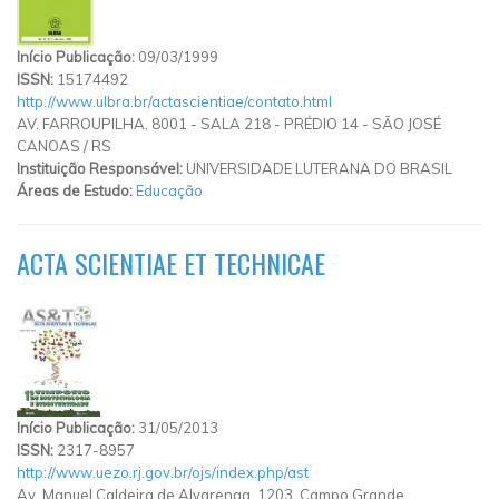
Início Publicação:
09/03/1999
ISSN:
15174492
http://www.ulbra.br/actascientiae/contato.html
AV. FARROUPILHA, 8001 - SALA 218 - PRÉDIO 14 - SÃO JOSÉ
CANOAS
/
RS
Instituição Responsável:
UNIVERSIDADE LUTERANA DO BRASIL
Áreas de Estudo:
Educação
ACTA SCIENTIAE ET TECHNICAE
Início Publicação:
31/05/2013
ISSN:
2317-8957
http://www.uezo.rj.gov.br/ojs/index.php/ast
Av. Manuel Caldeira de Alvarenga, 1203, Campo Grande.