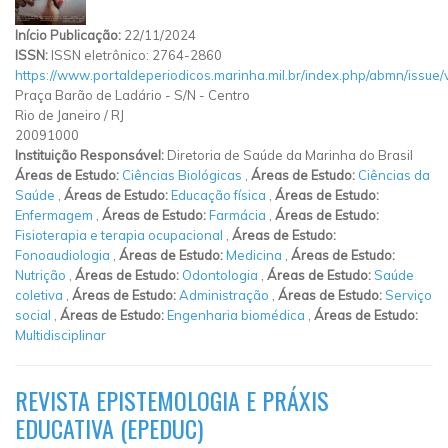
Início Publicação:
22/11/2024
ISSN:
ISSN eletrônico: 2764-2860
https://www.portaldeperiodicos.marinha.mil.br/index.php/abmn/issue
Praça Barão de Ladário
-
S/N
-
Centro
Rio de Janeiro
/
RJ
20091000
Instituição Responsável:
Diretoria de Saúde da Marinha do Brasil
Áreas de Estudo:
Ciências Biológicas
,
Áreas de Estudo:
Ciências da
Saúde
,
Áreas de Estudo:
Educação física
,
Áreas de Estudo:
Enfermagem
,
Áreas de Estudo:
Farmácia
,
Áreas de Estudo:
Fisioterapia e terapia ocupacional
,
Áreas de Estudo:
Fonoaudiologia
,
Áreas de Estudo:
Medicina
,
Áreas de Estudo:
Nutrição
,
Áreas de Estudo:
Odontologia
,
Áreas de Estudo:
Saúde
coletiva
,
Áreas de Estudo:
Administração
,
Áreas de Estudo:
Serviço
social
,
Áreas de Estudo:
Engenharia biomédica
,
Áreas de Estudo:
Multidisciplinar
REVISTA EPISTEMOLOGIA E PRÁXIS
EDUCATIVA (EPEDUC)