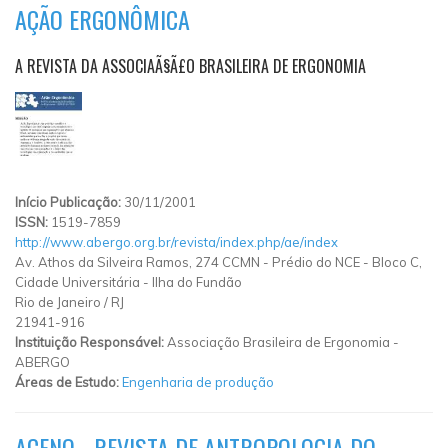
AÇÃO ERGONÔMICA
A REVISTA DA ASSOCIAÃ§Ã£O BRASILEIRA DE ERGONOMIA
Início Publicação:
30/11/2001
ISSN:
1519-7859
http://www.abergo.org.br/revista/index.php/ae/index
Av. Athos da Silveira Ramos, 274 CCMN - Prédio do NCE - Bloco C,
Cidade Universitária - Ilha do Fundão
Rio de Janeiro
/
RJ
21941-916
Instituição Responsável:
Associação Brasileira de Ergonomia -
ABERGO
Áreas de Estudo:
Engenharia de produção
ACENO - REVISTA DE ANTROPOLOGIA DO