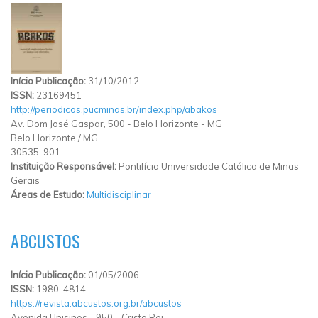
Início Publicação:
31/10/2012
ISSN:
23169451
http://periodicos.pucminas.br/index.php/abakos
Av. Dom José Gaspar, 500 - Belo Horizonte - MG
Belo Horizonte
/
MG
30535-901
Instituição Responsável:
Pontifícia Universidade Católica de Minas
Gerais
Áreas de Estudo:
Multidisciplinar
ABCUSTOS
Início Publicação:
01/05/2006
ISSN:
1980-4814
https://revista.abcustos.org.br/abcustos
Avenida Unisinos
-
950
-
Cristo Rei