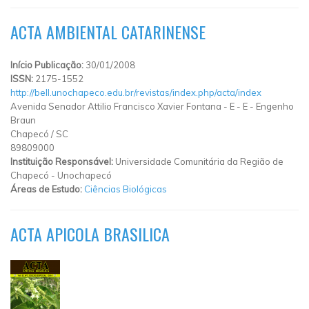
ACTA AMBIENTAL CATARINENSE
Início Publicação:
30/01/2008
ISSN:
2175-1552
http://bell.unochapeco.edu.br/revistas/index.php/acta/index
Avenida Senador Attilio Francisco Xavier Fontana - E
-
E
-
Engenho
Braun
Chapecó
/
SC
89809000
Instituição Responsável:
Universidade Comunitária da Região de
Chapecó - Unochapecó
Áreas de Estudo:
Ciências Biológicas
ACTA APICOLA BRASILICA