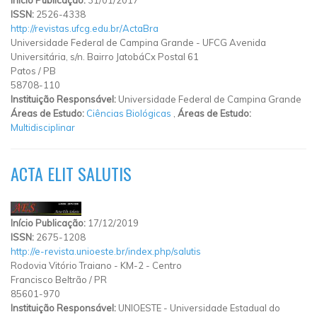
ISSN:
2526-4338
http://revistas.ufcg.edu.br/ActaBra
Universidade Federal de Campina Grande - UFCG Avenida
Universitária, s/n. Bairro JatobáCx Postal 61
Patos
/
PB
58708-110
Instituição Responsável:
Universidade Federal de Campina Grande
Áreas de Estudo:
Ciências Biológicas
,
Áreas de Estudo:
Multidisciplinar
ACTA ELIT SALUTIS
Início Publicação:
17/12/2019
ISSN:
2675-1208
http://e-revista.unioeste.br/index.php/salutis
Rodovia Vitório Traiano
-
KM-2
-
Centro
Francisco Beltrão
/
PR
85601-970
Instituição Responsável:
UNIOESTE - Universidade Estadual do