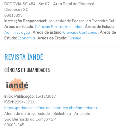
RODOVIA SC 484
-
Km 02
-
Área Rural de Chapecó
Chapecó
/
SC
89815899
Instituição Responsável:
Universidade Federal da Fronteira Sul
Áreas de Estudo:
Ciências Sociais Aplicadas
,
Áreas de Estudo:
Administração
,
Áreas de Estudo:
Ciências Contábeis
,
Áreas de
Estudo:
Economia
,
Áreas de Estudo:
Turismo
REVISTA ÎANDÉ
CIÊNCIAS E HUMANIDADES
Início Publicação:
15/12/2017
ISSN:
2594-973X
https://periodicos.ufabc.edu.br/index.php/iande/index
Alameda da Universidade
-
Biblioteca
-
Anchieta
São Bernardo do Campo
/
SP
09606-045