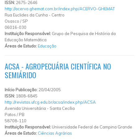
ISSN:
2675-2646
http://acervo.ghemat.com.br/index.php/ACERVO-GHEMAT
Rua Euclides da Cunha
-
Centro
Osasco
/
SP
06016-030
Instituição Responsável:
Grupo de Pesquisa de História da
Educação Matemática
Áreas de Estudo:
Educação
ACSA - AGROPECUÁRIA CIENTÍFICA NO
SEMIÁRIDO
Início Publicação:
20/04/2005
ISSN:
1808-6845
http://revistas.ufcg.edu.br/acsa/index.php/ACSA
Avenida Universitária
-
Santa Cecília
Patos
/
PB
58708-110
Instituição Responsável:
Universidade Federal de Campina Grande
Áreas de Estudo:
Ciências Agrárias