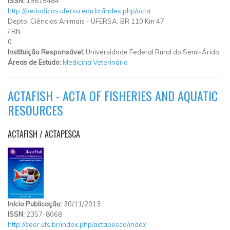
ISSN:
19815484
http://periodicos.ufersa.edu.br/index.php/acta
Depto. Ciências Animais - UFERSA, BR 110 Km 47
/
RN
0
Instituição Responsável:
Universidade Federal Rural do Semi-Árido
Áreas de Estudo:
Medicina Veterinária
ACTAFISH - ACTA OF FISHERIES AND AQUATIC
RESOURCES
ACTAFISH / ACTAPESCA
Início Publicação:
30/11/2013
ISSN:
2357-8068
http://seer.ufs.br/index.php/actapesca/index