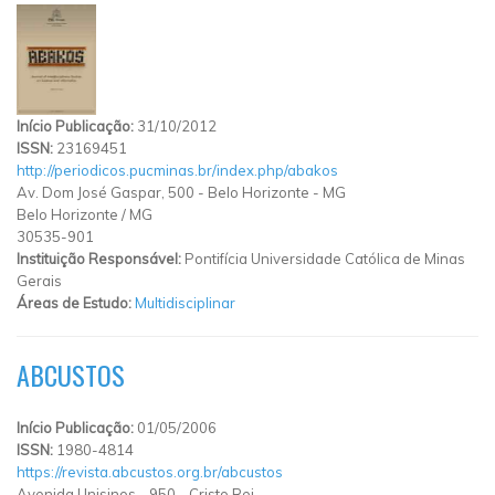
Início Publicação:
31/10/2012
ISSN:
23169451
http://periodicos.pucminas.br/index.php/abakos
Av. Dom José Gaspar, 500 - Belo Horizonte - MG
Belo Horizonte
/
MG
30535-901
Instituição Responsável:
Pontifícia Universidade Católica de Minas
Gerais
Áreas de Estudo:
Multidisciplinar
ABCUSTOS
Início Publicação:
01/05/2006
ISSN:
1980-4814
https://revista.abcustos.org.br/abcustos
Avenida Unisinos
-
950
-
Cristo Rei