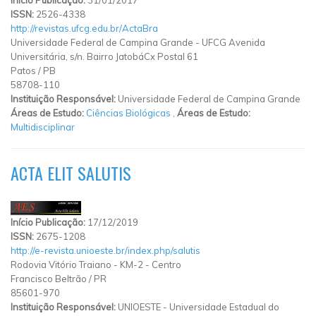
ISSN:
2526-4338
http://revistas.ufcg.edu.br/ActaBra
Universidade Federal de Campina Grande - UFCG Avenida
Universitária, s/n. Bairro JatobáCx Postal 61
Patos
/
PB
58708-110
Instituição Responsável:
Universidade Federal de Campina Grande
Áreas de Estudo:
Ciências Biológicas
,
Áreas de Estudo:
Multidisciplinar
ACTA ELIT SALUTIS
Início Publicação:
17/12/2019
ISSN:
2675-1208
http://e-revista.unioeste.br/index.php/salutis
Rodovia Vitório Traiano
-
KM-2
-
Centro
Francisco Beltrão
/
PR
85601-970
Instituição Responsável:
UNIOESTE - Universidade Estadual do