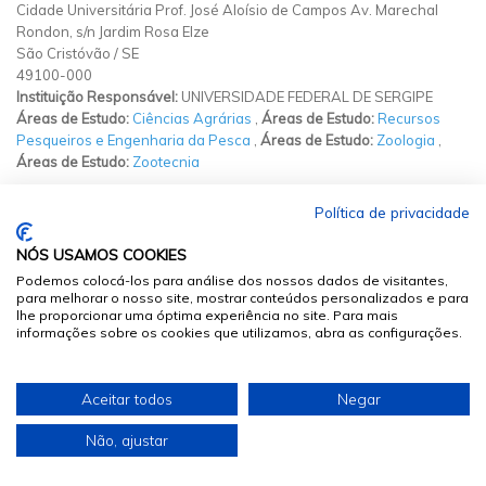
Cidade Universitária Prof. José Aloísio de Campos Av. Marechal
Rondon, s/n Jardim Rosa Elze
São Cristóvão
/
SE
49100-000
Instituição Responsável:
UNIVERSIDADE FEDERAL DE SERGIPE
Áreas de Estudo:
Ciências Agrárias
,
Áreas de Estudo:
Recursos
Pesqueiros e Engenharia da Pesca
,
Áreas de Estudo:
Zoologia
,
Áreas de Estudo:
Zootecnia
Política de privacidade
ACTAFISH - ACTA OF FISHERIES AND AQUATIC
RESOURCES
NÓS USAMOS COOKIES
Podemos colocá-los para análise dos nossos dados de visitantes,
para melhorar o nosso site, mostrar conteúdos personalizados e para
lhe proporcionar uma óptima experiência no site. Para mais
informações sobre os cookies que utilizamos, abra as configurações.
Início Publicação:
31/12/2015
Aceitar todos
Negar
ISSN:
2357-8068
http://www.seer.ufs.br/index.php/ActaFish/index
Não, ajustar
Av. Marechal Rondon, s/n, Jd. Rosa Elze
São Cristóvão
/
SE