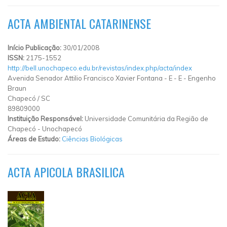
ACTA AMBIENTAL CATARINENSE
Início Publicação:
30/01/2008
ISSN:
2175-1552
http://bell.unochapeco.edu.br/revistas/index.php/acta/index
Avenida Senador Attilio Francisco Xavier Fontana - E
-
E
-
Engenho
Braun
Chapecó
/
SC
89809000
Instituição Responsável:
Universidade Comunitária da Região de
Chapecó - Unochapecó
Áreas de Estudo:
Ciências Biológicas
ACTA APICOLA BRASILICA