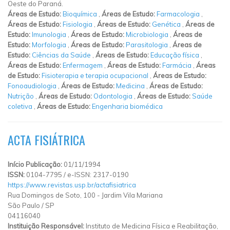
Oeste do Paraná.
Áreas de Estudo:
Bioquímica
,
Áreas de Estudo:
Farmacologia
,
Áreas de Estudo:
Fisiologia
,
Áreas de Estudo:
Genética
,
Áreas de
Estudo:
Imunologia
,
Áreas de Estudo:
Microbiologia
,
Áreas de
Estudo:
Morfologia
,
Áreas de Estudo:
Parasitologia
,
Áreas de
Estudo:
Ciências da Saúde
,
Áreas de Estudo:
Educação física
,
Áreas de Estudo:
Enfermagem
,
Áreas de Estudo:
Farmácia
,
Áreas
de Estudo:
Fisioterapia e terapia ocupacional
,
Áreas de Estudo:
Fonoaudiologia
,
Áreas de Estudo:
Medicina
,
Áreas de Estudo:
Nutrição
,
Áreas de Estudo:
Odontologia
,
Áreas de Estudo:
Saúde
coletiva
,
Áreas de Estudo:
Engenharia biomédica
ACTA FISIÁTRICA
Início Publicação:
01/11/1994
ISSN:
0104-7795 / e-ISSN: 2317-0190
https://www.revistas.usp.br/actafisiatrica
Rua Domingos de Soto, 100
-
Jardim Vila Mariana
São Paulo
/
SP
04116040
Instituição Responsável:
Instituto de Medicina Física e Reabilitação,