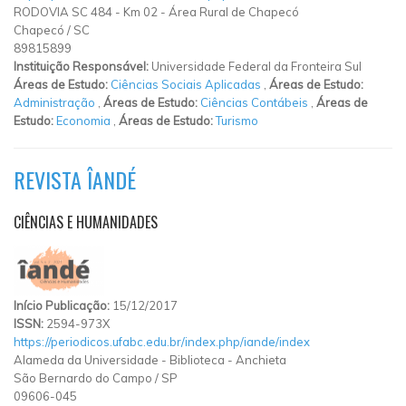
RODOVIA SC 484
-
Km 02
-
Área Rural de Chapecó
Chapecó
/
SC
89815899
Instituição Responsável:
Universidade Federal da Fronteira Sul
Áreas de Estudo:
Ciências Sociais Aplicadas
,
Áreas de Estudo:
Administração
,
Áreas de Estudo:
Ciências Contábeis
,
Áreas de
Estudo:
Economia
,
Áreas de Estudo:
Turismo
REVISTA ÎANDÉ
CIÊNCIAS E HUMANIDADES
Início Publicação:
15/12/2017
ISSN:
2594-973X
https://periodicos.ufabc.edu.br/index.php/iande/index
Alameda da Universidade
-
Biblioteca
-
Anchieta
São Bernardo do Campo
/
SP
09606-045