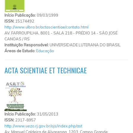
Início Publicação:
09/03/1999
ISSN:
15174492
http://www.ulbra.br/actascientiae/contato.html
AV. FARROUPILHA, 8001 - SALA 218 - PRÉDIO 14 - SÃO JOSÉ
CANOAS
/
RS
Instituição Responsável:
UNIVERSIDADE LUTERANA DO BRASIL
Áreas de Estudo:
Educação
ACTA SCIENTIAE ET TECHNICAE
Início Publicação:
31/05/2013
ISSN:
2317-8957
http://www.uezo.rj.gov.br/ojs/index.php/ast
Av. Manuel Caldeira de Alvarenga, 1203, Campo Grande.