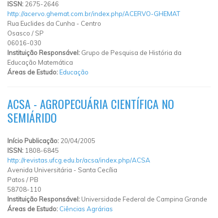
ISSN:
2675-2646
http://acervo.ghemat.com.br/index.php/ACERVO-GHEMAT
Rua Euclides da Cunha
-
Centro
Osasco
/
SP
06016-030
Instituição Responsável:
Grupo de Pesquisa de História da
Educação Matemática
Áreas de Estudo:
Educação
ACSA - AGROPECUÁRIA CIENTÍFICA NO
SEMIÁRIDO
Início Publicação:
20/04/2005
ISSN:
1808-6845
http://revistas.ufcg.edu.br/acsa/index.php/ACSA
Avenida Universitária
-
Santa Cecília
Patos
/
PB
58708-110
Instituição Responsável:
Universidade Federal de Campina Grande
Áreas de Estudo:
Ciências Agrárias