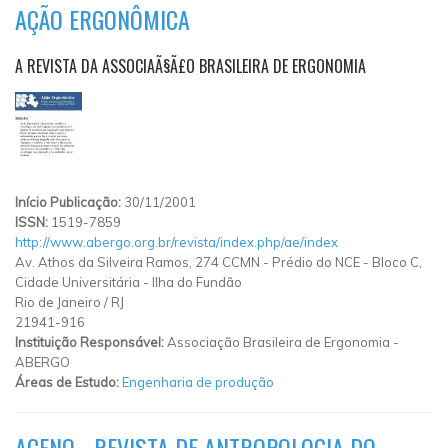
AÇÃO ERGONÔMICA
A REVISTA DA ASSOCIAÃ§Ã£O BRASILEIRA DE ERGONOMIA
Início Publicação:
30/11/2001
ISSN:
1519-7859
http://www.abergo.org.br/revista/index.php/ae/index
Av. Athos da Silveira Ramos, 274 CCMN - Prédio do NCE - Bloco C,
Cidade Universitária - Ilha do Fundão
Rio de Janeiro
/
RJ
21941-916
Instituição Responsável:
Associação Brasileira de Ergonomia -
ABERGO
Áreas de Estudo:
Engenharia de produção
ACENO - REVISTA DE ANTROPOLOGIA DO