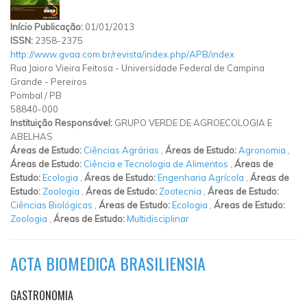
Início Publicação:
01/01/2013
ISSN:
2358-2375
http://www.gvaa.com.br/revista/index.php/APB/index
Rua Jaioro Vieira Feitosa
-
Universidade Federal de Campina
Grande
-
Pereiros
Pombal
/
PB
58840-000
Instituição Responsável:
GRUPO VERDE DE AGROECOLOGIA E
ABELHAS
Áreas de Estudo:
Ciências Agrárias
,
Áreas de Estudo:
Agronomia
,
Áreas de Estudo:
Ciência e Tecnologia de Alimentos
,
Áreas de
Estudo:
Ecologia
,
Áreas de Estudo:
Engenharia Agrícola
,
Áreas de
Estudo:
Zoologia
,
Áreas de Estudo:
Zootecnia
,
Áreas de Estudo:
Ciências Biológicas
,
Áreas de Estudo:
Ecologia
,
Áreas de Estudo:
Zoologia
,
Áreas de Estudo:
Multidisciplinar
ACTA BIOMEDICA BRASILIENSIA
GASTRONOMIA