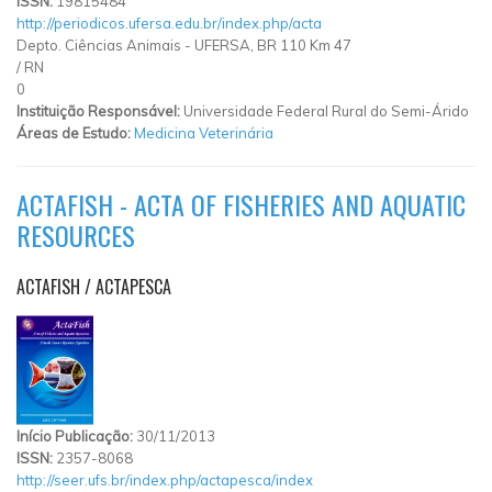
ISSN:
19815484
http://periodicos.ufersa.edu.br/index.php/acta
Depto. Ciências Animais - UFERSA, BR 110 Km 47
/
RN
0
Instituição Responsável:
Universidade Federal Rural do Semi-Árido
Áreas de Estudo:
Medicina Veterinária
ACTAFISH - ACTA OF FISHERIES AND AQUATIC
RESOURCES
ACTAFISH / ACTAPESCA
Início Publicação:
30/11/2013
ISSN:
2357-8068
http://seer.ufs.br/index.php/actapesca/index