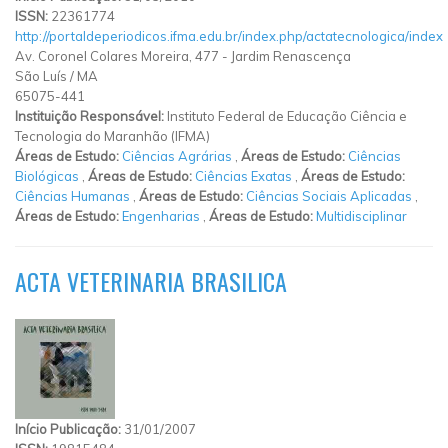
ISSN:
22361774
http://portaldeperiodicos.ifma.edu.br/index.php/actatecnologica/index
Av. Coronel Colares Moreira, 477
-
Jardim Renascença
São Luís
/
MA
65075-441
Instituição Responsável:
Instituto Federal de Educação Ciência e
Tecnologia do Maranhão (IFMA)
Áreas de Estudo:
Ciências Agrárias
,
Áreas de Estudo:
Ciências
Biológicas
,
Áreas de Estudo:
Ciências Exatas
,
Áreas de Estudo:
Ciências Humanas
,
Áreas de Estudo:
Ciências Sociais Aplicadas
,
Áreas de Estudo:
Engenharias
,
Áreas de Estudo:
Multidisciplinar
ACTA VETERINARIA BRASILICA
Início Publicação:
31/01/2007