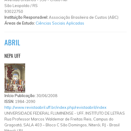
São Leopoldo
/
RS
93022750
Instituição Responsável:
Associação Brasileira de Custos (ABC)
Áreas de Estudo:
Ciências Sociais Aplicadas
ABRIL
NEPA UFF
Início Publicação:
30/06/2008
ISSN:
1984-2090
http://www.revistaabril.uff.br/index.php/revistaabril/index
UNIVERSIDADE FEDERAL FLUMINENSE - UFF, INSTITUTO DE LETRAS
Rua Professor Marcos Waldemar de Freitas Reis, Campus do
Gragoatá, SALA 403 – Bloco C São Domingos, Niterói, RJ - Brasil
Niterói
/
RJ