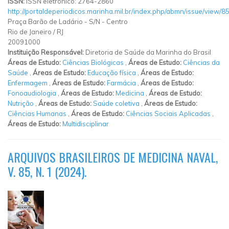
ISSN:
ISSN eletrônico: 2764-2860
http://portaldeperiodicos.marinha.mil.br/index.php/abmn/issue/view/8
Praça Barão de Ladário
-
S/N
-
Centro
Rio de Janeiro
/
RJ
20091000
Instituição Responsável:
Diretoria de Saúde da Marinha do Brasil
Áreas de Estudo:
Ciências Biológicas
,
Áreas de Estudo:
Ciências da
Saúde
,
Áreas de Estudo:
Educação física
,
Áreas de Estudo:
Enfermagem
,
Áreas de Estudo:
Farmácia
,
Áreas de Estudo:
Fonoaudiologia
,
Áreas de Estudo:
Medicina
,
Áreas de Estudo:
Nutrição
,
Áreas de Estudo:
Saúde coletiva
,
Áreas de Estudo:
Ciências Humanas
,
Áreas de Estudo:
Ciências Sociais Aplicadas
,
Áreas de Estudo:
Multidisciplinar
ARQUIVOS BRASILEIROS DE MEDICINA NAVAL,
V. 85, N. 1 (2024).