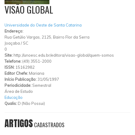
VISÃO GLOBAL
Universidade do Oeste de Santa Catarina
Endereço:
Rua Getúlio Vargas, 2125, Bairro Flor da Serra
Joaçaba
/
SC
0
Site:
http://unoesc.edu.br/editora/visao-global/quem-somos
Telefone:
(49) 3551-2000
ISSN:
15162982
Editor Chefe:
Mariana
Início Publicação:
31/05/1997
Periodicidade:
Semestral
Área de Estudo
Educação
Qualis:
D (Não Possui)
ARTIGOS
CADASTRADOS