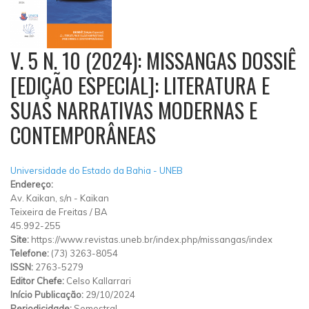
V. 5 N. 10 (2024): MISSANGAS DOSSIÊ
[EDIÇÃO ESPECIAL]: LITERATURA E
SUAS NARRATIVAS MODERNAS E
CONTEMPORÂNEAS
Universidade do Estado da Bahia - UNEB
Endereço:
Av. Kaikan, s/n
-
Kaikan
Teixeira de Freitas
/
BA
45.992-255
Site:
https://www.revistas.uneb.br/index.php/missangas/index
Telefone:
(73) 3263-8054
ISSN:
2763-5279
Editor Chefe:
Celso Kallarrari
Início Publicação:
29/10/2024
Periodicidade:
Semestral