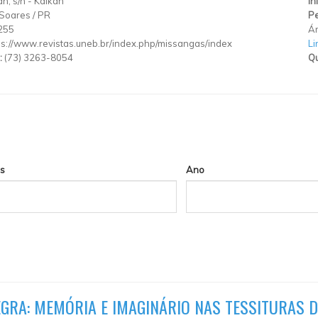
n, s/n
-
Kaikan
In
 Soares
/
PR
Pe
255
Ár
ps://www.revistas.uneb.br/index.php/missangas/index
Li
:
(73) 3263-8054
Qu
s
Ano
EGRA: MEMÓRIA E IMAGINÁRIO NAS TESSITURAS 