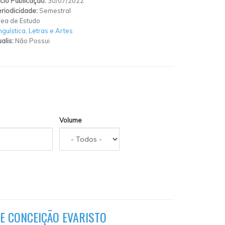
ício Publicação:
30/07/2022
riodicidade:
Semestral
ea de Estudo
nguística, Letras e Artes
alis:
Não Possui
Volume
DE CONCEIÇÃO EVARISTO