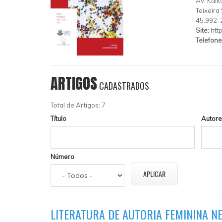
Av. Kaika
Teixeira
45.992-
Site:
htt
Telefone
ARTIGOS
CADASTRADOS
Total de Artigos: 7
Título
Autore
Número
LITERATURA DE AUTORIA FEMININA N