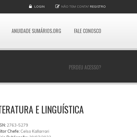
LOGIN
NÃO TEM CONTA?
REGISTRO
ANUIDADE SUMÁRIOS.ORG
FALE CONOSCO
PERDEU ACESSO?
ITERATURA E LINGUÍSTICA
SSN:
2763-5279
itor Chefe:
Celso Kallarrari