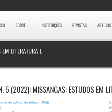
ÍCIO
SOBRE
INSTITUIÇÕES
REVISTAS
ARTIGOS
S EM LITERATURA E
 N. 5 (2022): MISSANGAS: ESTUDOS EM L
dade do Estado da Bahia - UNEB
I
o:
Ed