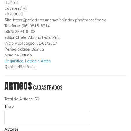
Dumont
Cáceres
/
MT
78200000
Site:
https://periodicos.unemat.br/index.php/tracos/index
Telefone:
(66) 9813-8714
ISSN:
2594-9063
Editor Chefe:
Albano Dalla Pria
Início Publicação:
01/01/2017
Periodicidade:
Bianual
Área de Estudo
Linguística, Letras e Artes
Qualis:
Não Possui
ARTIGOS
CADASTRADOS
Total de Artigos: 50
Título
Autores