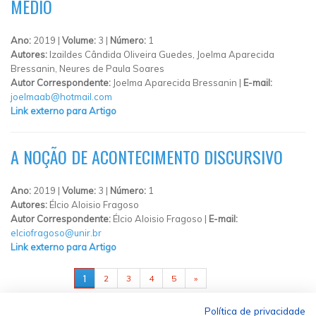
MÉDIO
Ano:
2019 |
Volume:
3 |
Número:
1
Autores:
Izaildes Cândida Oliveira Guedes, Joelma Aparecida
Bressanin, Neures de Paula Soares
Autor Correspondente:
Joelma Aparecida Bressanin |
E-mail:
joelmaab@hotmail.com
Link externo para Artigo
A NOÇÃO DE ACONTECIMENTO DISCURSIVO
Ano:
2019 |
Volume:
3 |
Número:
1
Autores:
Élcio Aloisio Fragoso
Autor Correspondente:
Élcio Aloisio Fragoso |
E-mail:
elciofragoso@unir.br
Link externo para Artigo
PÁGINAS
1
2
3
4
5
»
Política de privacidade