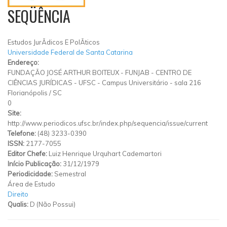
SEQÜÊNCIA
Estudos JurÃ­dicos E PolÃ­ticos
Universidade Federal de Santa Catarina
Endereço:
FUNDAÇÃO JOSÉ ARTHUR BOITEUX - FUNJAB - CENTRO DE
CIÊNCIAS JURÍDICAS - UFSC - Campus Universitário - sala 216
Florianópolis
/
SC
0
Site:
http://www.periodicos.ufsc.br/index.php/sequencia/issue/current
Telefone:
(48) 3233-0390
ISSN:
2177-7055
Editor Chefe:
Luiz Henrique Urquhart Cademartori
Início Publicação:
31/12/1979
Periodicidade:
Semestral
Área de Estudo
Direito
Qualis:
D (Não Possui)