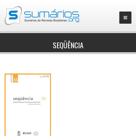
SEQÜÊNCIA
▼