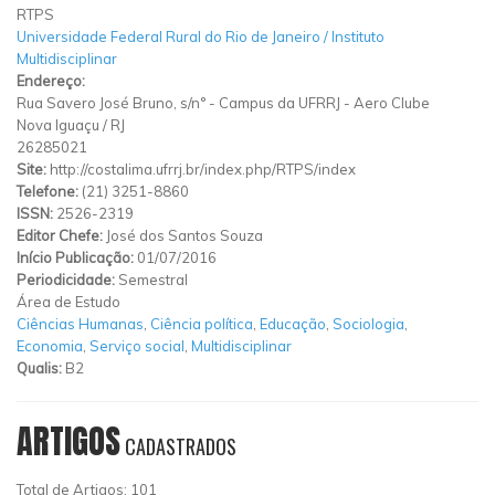
RTPS
Universidade Federal Rural do Rio de Janeiro / Instituto
Multidisciplinar
Endereço:
Rua Savero José Bruno, s/n°
-
Campus da UFRRJ
-
Aero Clube
Nova Iguaçu
/
RJ
26285021
Site:
http://costalima.ufrrj.br/index.php/RTPS/index
Telefone:
(21) 3251-8860
ISSN:
2526-2319
Editor Chefe:
José dos Santos Souza
Início Publicação:
01/07/2016
Periodicidade:
Semestral
Área de Estudo
Ciências Humanas
,
Ciência política
,
Educação
,
Sociologia
,
Economia
,
Serviço social
,
Multidisciplinar
Qualis:
B2
ARTIGOS
CADASTRADOS
Total de Artigos: 101