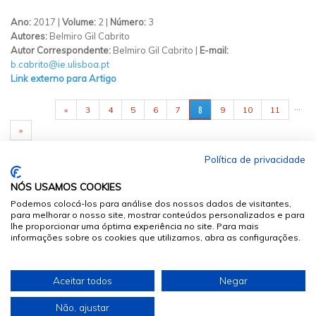
Ano:
2017 |
Volume:
2 |
Número:
3
Autores:
Belmiro Gil Cabrito
Autor Correspondente:
Belmiro Gil Cabrito |
E-mail:
b.cabrito@ie.ulisboa.pt
Link externo para Artigo
PÁGINAS
…
8
«
3
4
5
6
7
9
10
11
»
Política de privacidade
NÓS USAMOS COOKIES
Podemos colocá-los para análise dos nossos dados de visitantes,
para melhorar o nosso site, mostrar conteúdos personalizados e para
lhe proporcionar uma óptima experiência no site. Para mais
informações sobre os cookies que utilizamos, abra as configurações.
© 2026
Sumários.org
. Todos os Direitos Reservados
Aceitar todos
Negar
Desenvolvido por
Não, ajustar