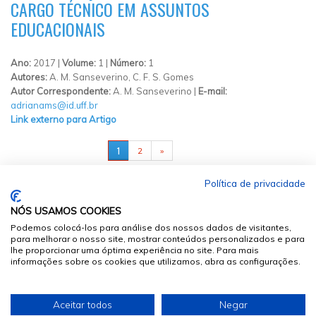
CARGO TÉCNICO EM ASSUNTOS
EDUCACIONAIS
Ano:
2017 |
Volume:
1 |
Número:
1
Autores:
A. M. Sanseverino, C. F. S. Gomes
Autor Correspondente:
A. M. Sanseverino |
E-mail:
adrianams@id.uff.br
Link externo para Artigo
PÁGINAS
1
2
»
Política de privacidade
NÓS USAMOS COOKIES
Podemos colocá-los para análise dos nossos dados de visitantes,
para melhorar o nosso site, mostrar conteúdos personalizados e para
lhe proporcionar uma óptima experiência no site. Para mais
informações sobre os cookies que utilizamos, abra as configurações.
© 2026
Sumários.org
. Todos os Direitos Reservados
Aceitar todos
Negar
Desenvolvido por