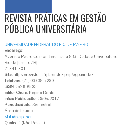
REVISTA PRÁTICAS EM GESTÃO
PÚBLICA UNIVERSITÁRIA
UNIVERSIDADE FEDERAL DO RIO DE JANEIRO
Endereço:
Avenida Pedro Calmon, 550
-
sala 833
-
Cidade Universitária
Rio de Janeiro
/
RJ
21941-901
Site:
https://revistas.ufrj.br/index.php/pgpu/index
Telefone:
(21) 03938-7290
ISSN:
2526-8503
Editor Chefe:
Regina Dantas
Início Publicação:
26/05/2017
Periodicidade:
Semestral
Área de Estudo
Multidisciplinar
Qualis:
D (Não Possui)