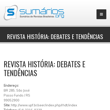
REVISTA HISTÓRIA: DEBATES E TENDÊNCIAS
▼
REVISTA HISTÓRIA: DEBATES E
TENDÊNCIAS
Endereço:
BR 285, São José
Passo Fundo
/
RS
99052900
Site:
http://www.upf.br/seer/index.php/rhdt/index
Telefone:
(54) 3316-8339