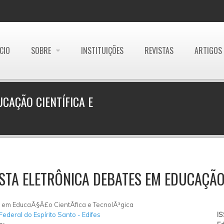
ÍCIO
SOBRE
INSTITUIÇÕES
REVISTAS
ARTIGOS
CAÇÃO CIENTÍFICA E
STA ELETRÔNICA DEBATES EM EDUCAÇÃO 
em EducaÃ§Ã£o CientÃ­fica e TecnolÃ³gica
 Federal do Espírito Santo - Edifes
I