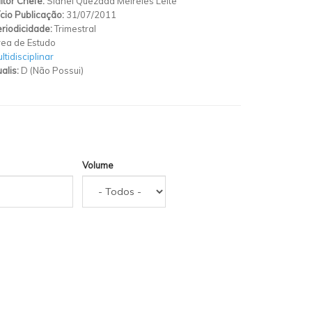
itor Chefe:
Sidnei Quezada Meireles Leite
ício Publicação:
31/07/2011
riodicidade:
Trimestral
ea de Estudo
ltidisciplinar
alis:
D (Não Possui)
Volume