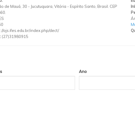
o:
Ed
o de Mauá, 30 - Jucutuquara, Vitória - Espírito Santo, Brasil. CEP
In
60.
Pe
ES
Ár
60
Mu
://ojs.ifes.edu.br/index.php/dect/
Qu
:
(27)31980915
s
Ano