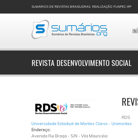
SUMÁRIOS DE REVISTAS BRASILEIRAS, REALIZAÇÃO FUNPEC-RP
IN
REVISTA DESENVOLVIMENTO SOCIAL
REVI
RDS
Universidade Estadual de Montes Claros - Unimontes
Endereço:
Avenida Rui Braga
-
S/N
-
Vila Mauricéia