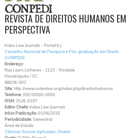
REVISTA DE DIREITOS HUMANOS EM
PERSPECTIVA
Index Law Journals - Portal ILJ
Conselho Nacional de Pesquisa e Pós-graduação em Direito
(CONPEDI)
Endereço:
Rua Lauro Linhares
-
2123
-
Trindade
Florianópolis
/
SC
88036-003
Site:
http://www.indexlaw.org/index.php/direitoshumanos
Telefone:
(00) 00000-0000
ISSN:
2526-0197
Editor Chefe:
Index Law Journals
Início Publicação:
01/06/2015
Periodicidade:
Semestral
Área de Estudo
Ciências Sociais Aplicadas
,
Direito
Qualis:
D (Não Possui)