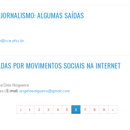
JORNALISMO: ALGUMAS SAÍDAS
im@cce.ufsc.br
ZADAS POR MOVIMENTOS SOCIAIS NA INTERNET
na Dias Nogueira
es |
E-mail:
angelasalgueiro@gmail.com
6
«
1
2
3
4
5
7
8
9
»