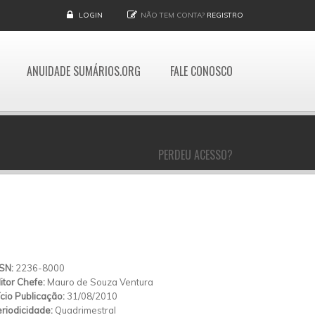
LOGIN
NÃO TEM CONTA?
REGISTRO
ANUIDADE SUMÁRIOS.ORG
FALE CONOSCO
PERDEU ACESSO?
SSN:
2236-8000
itor Chefe:
Mauro de Souza Ventura
ício Publicação:
31/08/2010
riodicidade:
Quadrimestral