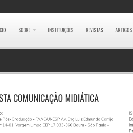
ÍCIO
SOBRE
INSTITUIÇÕES
REVISTAS
ARTIGOS
STA COMUNICAÇÃO MIDIÁTICA
o:
I
e Pós-Graduação - FAAC/UNESP Av. Eng Luiz Edmundo Carrijo
Ed
º 14-01, Vargem Limpa CEP 17.033-360 Bauru - São Paulo -
In
Pe