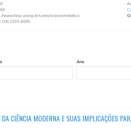
SP
Ár
360
C
p://www.faac.unesp.br/comunicacaomidiatica
Qu
:
(14) 3103-6000
s
Ano
SE DA CIÊNCIA MODERNA E SUAS IMPLICAÇÕES P