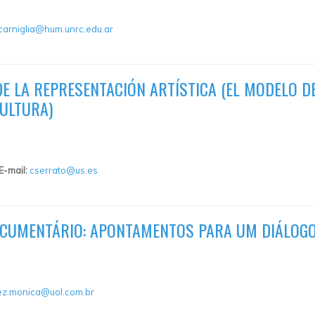
carniglia@hum.unrc.edu.ar
DE LA REPRESENTACIÓN ARTÍSTICA (EL MODELO D
CULTURA)
E-mail:
cserrato@us.es
DOCUMENTÁRIO: APONTAMENTOS PARA UM DIÁLOGO
ez.monica@uol.com.br