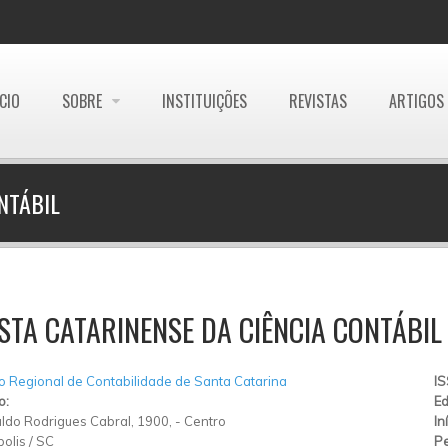
ÍCIO
SOBRE
INSTITUIÇÕES
REVISTAS
ARTIGOS
NTÁBIL
STA CATARINENSE DA CIÊNCIA CONTÁBIL
 Regional de Contabilidade de Santa Catarina
I
o:
Ed
ldo Rodrigues Cabral, 1900,
-
Centro
In
polis
/
SC
Pe