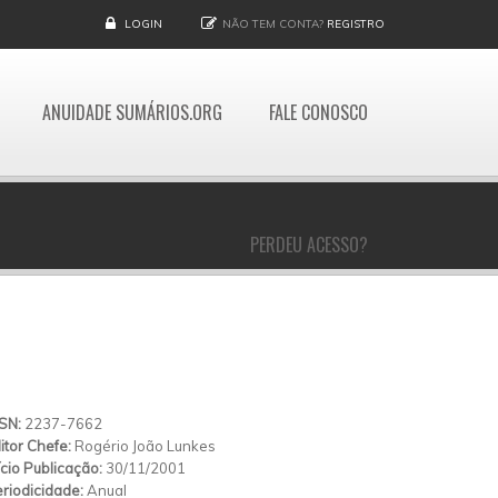
LOGIN
NÃO TEM CONTA?
REGISTRO
ANUIDADE SUMÁRIOS.ORG
FALE CONOSCO
PERDEU ACESSO?
SSN:
2237-7662
itor Chefe:
Rogério João Lunkes
ício Publicação:
30/11/2001
riodicidade:
Anual