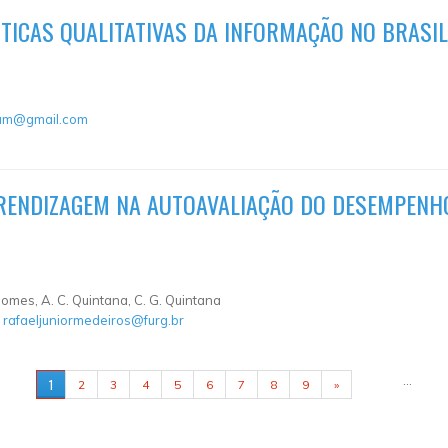
STICAS QUALITATIVAS DA INFORMAÇÃO NO BRASIL
ham@gmail.com
RENDIZAGEM NA AUTOAVALIAÇÃO DO DESEMPENHO
 Gomes, A. C. Quintana, C. G. Quintana
:
rafaeljuniormedeiros@furg.br
…
1
2
3
4
5
6
7
8
9
»