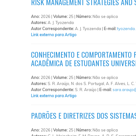
RISK MANAGEMENT STRATEGIES AND 
Ano:
2026 |
Volume:
25 |
Número:
Não se aplica
Autores:
A. J. Tyozenda
Autor Correspondente:
A. J. Tyozenda |
E-mail:
tyozenda
Link externo para Artigo
CONHECIMENTO E COMPORTAMENTO FI
ACADÊMICA DE ESTUDANTES UNIVERS
Ano:
2026 |
Volume:
25 |
Número:
Não se aplica
Autores:
S. R. Araújo, N. dos S. Portugal, A. F. Alves, L. C
Autor Correspondente:
S. R. Araújo |
E-mail:
sara.araujo
Link externo para Artigo
PADRÕES E DIRETRIZES DOS SISTEMA
Ano:
2026 |
Volume:
25 |
Número:
Não se aplica
Autores:
G. L. Meincheim, F. M. Raupp, A. R. S. Sacramen