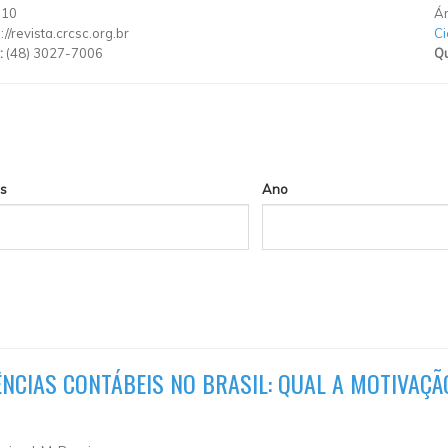
710
Ár
://revista.crcsc.org.br
Ci
:
(48) 3027-7006
Qu
s
Ano
NCIAS CONTÁBEIS NO BRASIL: QUAL A MOTIVAÇ