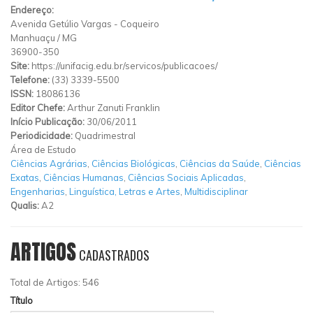
Endereço:
Avenida Getúlio Vargas
-
Coqueiro
Manhuaçu
/
MG
36900-350
Site:
https://unifacig.edu.br/servicos/publicacoes/
Telefone:
(33) 3339-5500
ISSN:
18086136
Editor Chefe:
Arthur Zanuti Franklin
Início Publicação:
30/06/2011
Periodicidade:
Quadrimestral
Área de Estudo
Ciências Agrárias
,
Ciências Biológicas
,
Ciências da Saúde
,
Ciências
Exatas
,
Ciências Humanas
,
Ciências Sociais Aplicadas
,
Engenharias
,
Linguística, Letras e Artes
,
Multidisciplinar
Qualis:
A2
ARTIGOS
CADASTRADOS
Total de Artigos: 546
Título