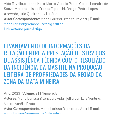
Alda Trivellato Lanna Neta, Marco Aurélio Prata, Carlos Leandro de
Souza Mendes, Isis de Freitas Espeschit Braga, Pedro Lopes
Azevedo, Líria Queiroz Luz Hinário
Autor Correspondente:
Maria Larissa Bitencourt Vidal |
E-mail:
maria.larissa@sempre.unifacig.edu.br
Link externo para Artigo
LEVANTAMENTO DE INFORMAÇÕES DA
RELAÇÃO ENTRE A PRESTAÇÃO DE SERVIÇOS
DE ASSISTÊNCA TÉCNICA COM O RESULTADO
DA INCIDÊNCIA DA MASTITE NA PRODUÇÃO
LEITEIRA DE PROPRIEDADES DA REGIÃO DA
ZONA DA MATA MINEIRA
Ano:
2023 |
Volume:
21 |
Número:
5
Autores:
Maria Larissa Bitencourt Vidal, Jefferson Luiz Ventura,
Marco Aurélio Prata
Autor Correspondente:
Maria Larissa Bitencourt Vidal |
E-mail:
maria.larissa@sempre.unifacig.edu.br