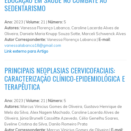
SEDENTARISMO
Ano:
2023 |
Volume:
21 |
Número:
5
Autores:
Vanessa Florenço Labanca, Caroline Lacerda Alves de
Oliveira, Daniele Maria Knupp Souza Sotte, Marceli Schwenck Alves
Autor Correspondente:
Vanessa Florenço Labanca |
E-mail:
vanessalabanca18@gmail.com
Link externo para Artigo
PRINCIPAIS NEOPLASIAS CERVICOFACIAIS:
CARACTERIZAÇÃO CLÍNICO-EPIDEMIOLÓGICA E
TERAPÊUTICA
Ano:
2023 |
Volume:
21 |
Número:
5
Autores:
Marcus Vinicius Gomes de Oliveira, Gustavo Henrique de
Melo da Silva, Alex Nagem Machado, Caroline Lacerda Alves de
Oliveira, Júnia Brunelli Cassétte Azevedo, Célio Genelhu Soares,
Eveline Cristina da Silva, Danilo Romeiro Prata
Autor Correspondente:
Marcus Vinicius Gomes de Oliveira |
E-mail: