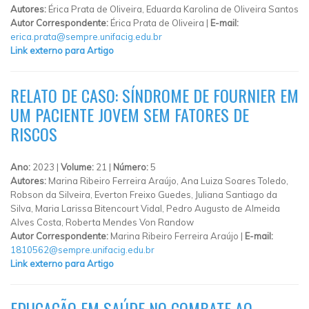
Autores:
Érica Prata de Oliveira, Eduarda Karolina de Oliveira Santos
Autor Correspondente:
Érica Prata de Oliveira |
E-mail:
erica.prata@sempre.unifacig.edu.br
Link externo para Artigo
RELATO DE CASO: SÍNDROME DE FOURNIER EM
UM PACIENTE JOVEM SEM FATORES DE
RISCOS
Ano:
2023 |
Volume:
21 |
Número:
5
Autores:
Marina Ribeiro Ferreira Araújo, Ana Luiza Soares Toledo,
Robson da Silveira, Everton Freixo Guedes, Juliana Santiago da
Silva, Maria Larissa Bitencourt Vidal, Pedro Augusto de Almeida
Alves Costa, Roberta Mendes Von Randow
Autor Correspondente:
Marina Ribeiro Ferreira Araújo |
E-mail:
1810562@sempre.unifacig.edu.br
Link externo para Artigo
EDUCAÇÃO EM SAÚDE NO COMBATE AO