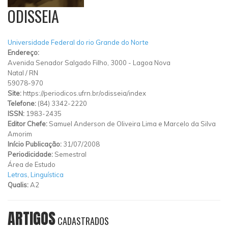
ODISSEIA
Universidade Federal do rio Grande do Norte
Endereço:
Avenida Senador Salgado Filho, 3000
-
Lagoa Nova
Natal
/
RN
59078-970
Site:
https://periodicos.ufrn.br/odisseia/index
Telefone:
(84) 3342-2220
ISSN:
1983-2435
Editor Chefe:
Samuel Anderson de Oliveira Lima e Marcelo da Silva
Amorim
Início Publicação:
31/07/2008
Periodicidade:
Semestral
Área de Estudo
Letras
,
Linguística
Qualis:
A2
ARTIGOS
CADASTRADOS