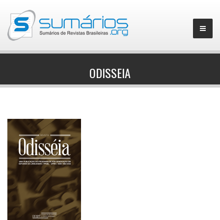
ODISSEIA
▼