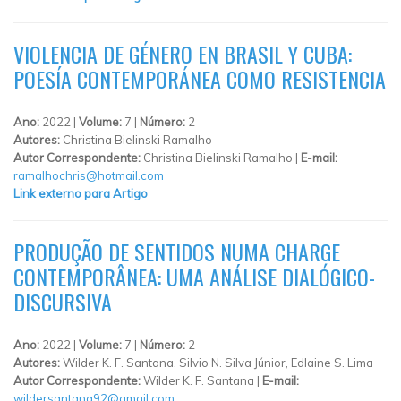
VIOLENCIA DE GÉNERO EN BRASIL Y CUBA:
POESÍA CONTEMPORÁNEA COMO RESISTENCIA
Ano:
2022 |
Volume:
7 |
Número:
2
Autores:
Christina Bielinski Ramalho
Autor Correspondente:
Christina Bielinski Ramalho |
E-mail:
ramalhochris@hotmail.com
Link externo para Artigo
PRODUÇÃO DE SENTIDOS NUMA CHARGE
CONTEMPORÂNEA: UMA ANÁLISE DIALÓGICO-
DISCURSIVA
Ano:
2022 |
Volume:
7 |
Número:
2
Autores:
Wilder K. F. Santana, Silvio N. Silva Júnior, Edlaine S. Lima
Autor Correspondente:
Wilder K. F. Santana |
E-mail:
wildersantana92@gmail.com