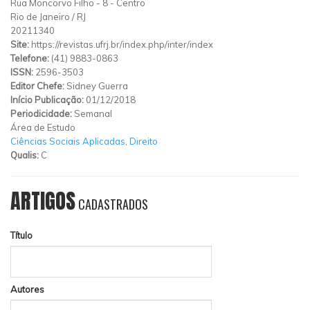
Rua Moncorvo Filho
-
8
-
Centro
Rio de Janeiro
/
RJ
20211340
Site:
https://revistas.ufrj.br/index.php/inter/index
Telefone:
(41) 9883-0863
ISSN:
2596-3503
Editor Chefe:
Sidney Guerra
Início Publicação:
01/12/2018
Periodicidade:
Semanal
Área de Estudo
Ciências Sociais Aplicadas
,
Direito
Qualis:
C
ARTIGOS
CADASTRADOS
Título
Autores