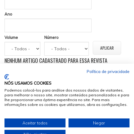
Ano
Volume
Número
NENHUM ARTIGO CADASTRADO PARA ESSA REVISTA
Política de privacidade
NÓS USAMOS COOKIES
Podemos colocá-los para análise dos nossos dados de visitantes,
para melhorar o nosso site, mostrar conteúdos personalizados e para
lhe proporcionar uma óptima experiência no site. Para mais
informações sobre os cookies que utilizamos, abra as configurações.
© 2026
Sumários.org
. Todos os Direitos Reservados
Aceitar todos
Negar
Desenvolvido por