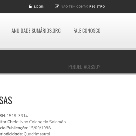
LOGIN
NÃO TEM CONTA?
REGISTRO
ANUIDADE SUMÁRIOS.ORG
FALE CONOSCO
PERDEU ACESSO?
SAS
SSN:
1519-3314
itor Chefe:
Ivan Colangelo Salomão
ício Publicação:
15/09/1998
riodicidade:
Quadrimestral