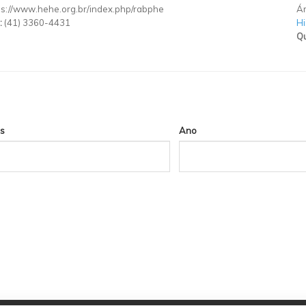
ps://www.hehe.org.br/index.php/rabphe
Ár
:
(41) 3360-4431
Hi
Qu
s
Ano