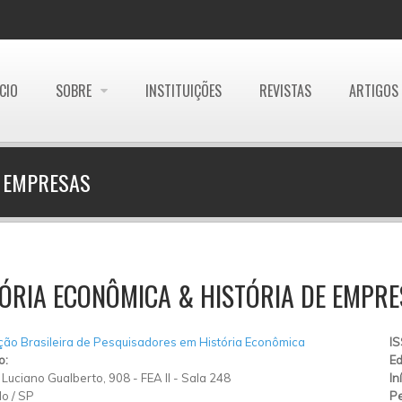
ÍCIO
SOBRE
INSTITUIÇÕES
REVISTAS
ARTIGOS
E EMPRESAS
ÓRIA ECONÔMICA & HISTÓRIA DE EMPRE
ão Brasileira de Pesquisadores em História Econômica
I
o:
Ed
. Luciano Gualberto, 908
-
FEA II - Sala 248
In
lo
/
SP
Pe