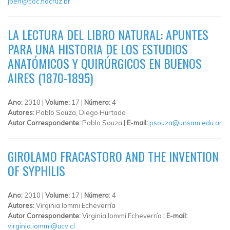
jben@coc.fiocruz.br
LA LECTURA DEL LIBRO NATURAL: APUNTES
PARA UNA HISTORIA DE LOS ESTUDIOS
ANATÓMICOS Y QUIRÚRGICOS EN BUENOS
AIRES (1870-1895)
Ano:
2010 |
Volume:
17 |
Número:
4
Autores:
Pablo Souza, Diego Hurtado
Autor Correspondente:
Pablo Souza |
E-mail:
psouza@unsam.edu.ar
GIROLAMO FRACASTORO AND THE INVENTION
OF SYPHILIS
Ano:
2010 |
Volume:
17 |
Número:
4
Autores:
Virginia Iommi Echeverría
Autor Correspondente:
Virginia Iommi Echeverría |
E-mail:
virginia.iommi@ucv.cl