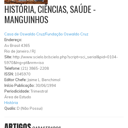
HISTÓRIA, CIÊNCIAS, SAÚDE -
MANGUINHOS
Casa de Oswaldo Cruz/Fundação Oswaldo Cruz
Endereço:
Av Brasil 4365
Rio de Janeiro
/
RJ
Site:
http://www.scielo.br/scielo.php?script=sci_serial&pid=0104-
5970&lng=pt&nrm=iso
Telefone:
(21) 3865-2208
ISSN:
1045970
Editor Chefe:
Jaime L. Benchimol
Início Publicação:
30/06/1994
Periodicidade:
Trimestral
Área de Estudo
História
Qualis:
D (Não Possui)
ARTIGOS