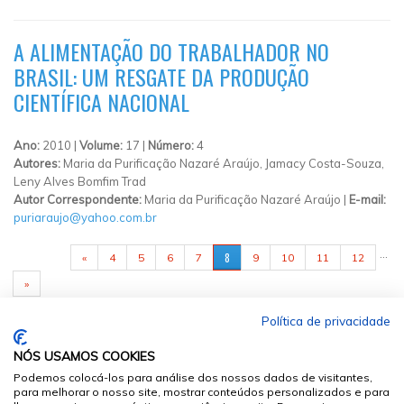
A ALIMENTAÇÃO DO TRABALHADOR NO
BRASIL: UM RESGATE DA PRODUÇÃO
CIENTÍFICA NACIONAL
Ano:
2010 |
Volume:
17 |
Número:
4
Autores:
Maria da Purificação Nazaré Araújo, Jamacy Costa-Souza,
Leny Alves Bomfim Trad
Autor Correspondente:
Maria da Purificação Nazaré Araújo |
E-mail:
puriaraujo@yahoo.com.br
PÁGINAS
…
8
«
4
5
6
7
9
10
11
12
»
Política de privacidade
NÓS USAMOS COOKIES
Podemos colocá-los para análise dos nossos dados de visitantes,
para melhorar o nosso site, mostrar conteúdos personalizados e para