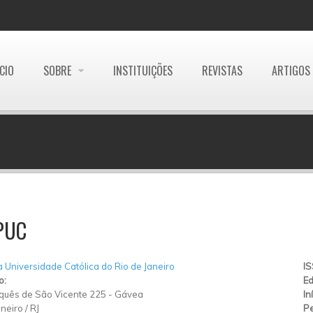
ÍCIO
SOBRE
INSTITUIÇÕES
REVISTAS
ARTIGOS
PUC
ia Universidade Católica do Rio de Janeiro
I
o:
Ed
quês de São Vicente 225
-
Gávea
In
aneiro
/
RJ
Pe