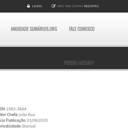
LOGIN
NÃO TEM CONTA?
REGISTRO
ANUIDADE SUMÁRIOS.ORG
FALE CONOSCO
PERDEU ACESSO?
SSN:
1983-3644
itor Chefe:
João Rua
ício Publicação:
01/06/2020
riodicidade:
Bianual