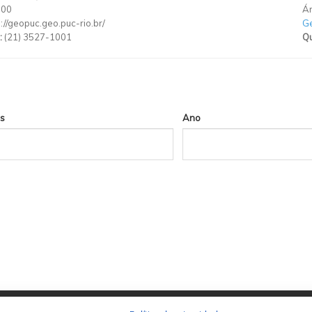
900
Ár
p://geopuc.geo.puc-rio.br/
Ge
:
(21) 3527-1001
Qu
s
Ano