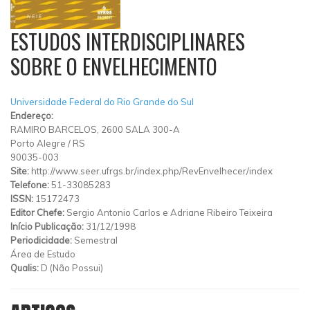
ESTUDOS INTERDISCIPLINARES
SOBRE O ENVELHECIMENTO
Universidade Federal do Rio Grande do Sul
Endereço:
RAMIRO BARCELOS, 2600 SALA 300-A
Porto Alegre
/
RS
90035-003
Site:
http://www.seer.ufrgs.br/index.php/RevEnvelhecer/index
Telefone:
51-33085283
ISSN:
15172473
Editor Chefe:
Sergio Antonio Carlos e Adriane Ribeiro Teixeira
Início Publicação:
31/12/1998
Periodicidade:
Semestral
Área de Estudo
Qualis:
D (Não Possui)