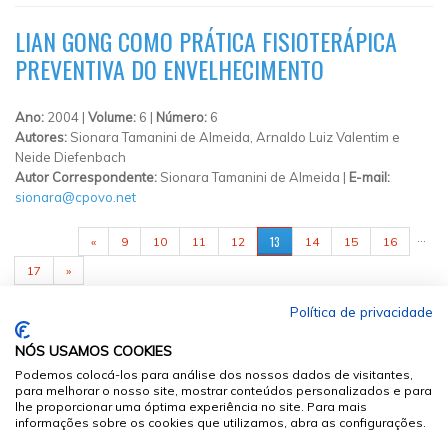
LIAN GONG COMO PRÁTICA FISIOTERÁPICA
PREVENTIVA DO ENVELHECIMENTO
Ano:
2004 |
Volume:
6 |
Número:
6
Autores:
Sionara Tamanini de Almeida, Arnaldo Luiz Valentim e
Neide Diefenbach
Autor Correspondente:
Sionara Tamanini de Almeida |
E-mail:
sionara@cpovo.net
PÁGINAS
…
13
«
9
10
11
12
14
15
16
17
»
Política de privacidade
NÓS USAMOS COOKIES
Podemos colocá-los para análise dos nossos dados de visitantes,
para melhorar o nosso site, mostrar conteúdos personalizados e para
lhe proporcionar uma óptima experiência no site. Para mais
informações sobre os cookies que utilizamos, abra as configurações.