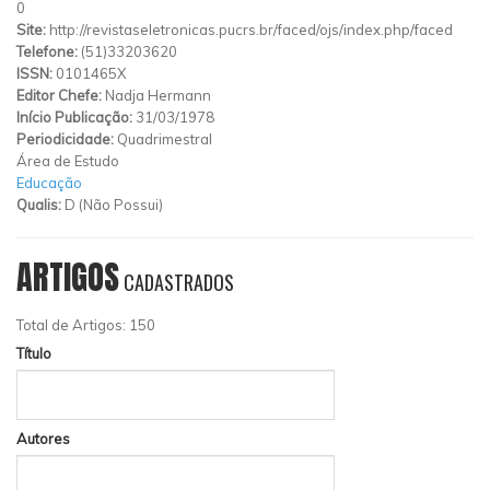
0
Site:
http://revistaseletronicas.pucrs.br/faced/ojs/index.php/faced
Telefone:
(51)33203620
ISSN:
0101465X
Editor Chefe:
Nadja Hermann
Início Publicação:
31/03/1978
Periodicidade:
Quadrimestral
Área de Estudo
Educação
Qualis:
D (Não Possui)
ARTIGOS
CADASTRADOS
Total de Artigos: 150
Título
Autores