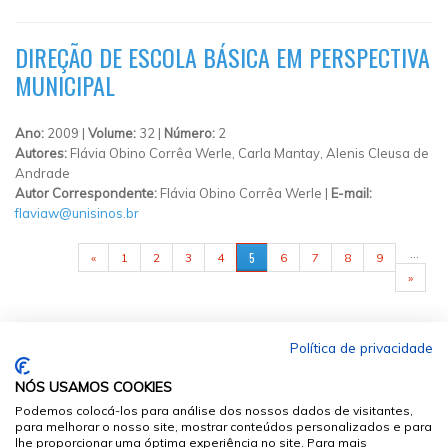
DIREÇÃO DE ESCOLA BÁSICA EM PERSPECTIVA
MUNICIPAL
Ano:
2009 |
Volume:
32 |
Número:
2
Autores:
Flávia Obino Corrêa Werle, Carla Mantay, Alenis Cleusa de
Andrade
Autor Correspondente:
Flávia Obino Corrêa Werle |
E-mail:
flaviaw@unisinos.br
PÁGINAS
…
5
«
1
2
3
4
6
7
8
9
»
Política de privacidade
NÓS USAMOS COOKIES
Podemos colocá-los para análise dos nossos dados de visitantes,
para melhorar o nosso site, mostrar conteúdos personalizados e para
lhe proporcionar uma óptima experiência no site. Para mais