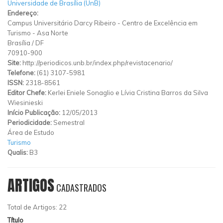
Universidade de Brasília (UnB)
Endereço:
Campus Universitário Darcy Ribeiro
-
Centro de Excelência em
Turismo
-
Asa Norte
Brasília
/
DF
70910-900
Site:
http://periodicos.unb.br/index.php/revistacenario/
Telefone:
(61) 3107-5981
ISSN:
2318-8561
Editor Chefe:
Kerlei Eniele Sonaglio e Lívia Cristina Barros da Silva
Wiesinieski
Início Publicação:
12/05/2013
Periodicidade:
Semestral
Área de Estudo
Turismo
Qualis:
B3
ARTIGOS
CADASTRADOS
Total de Artigos: 22
Título