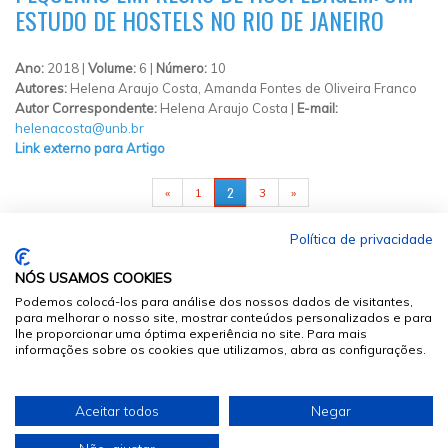
ESTUDO DE HOSTELS NO RIO DE JANEIRO
Ano:
2018 |
Volume:
6 |
Número:
10
Autores:
Helena Araujo Costa, Amanda Fontes de Oliveira Franco
Autor Correspondente:
Helena Araujo Costa |
E-mail:
helenacosta@unb.br
Link externo para Artigo
PÁGINAS
2
«
1
3
»
Política de privacidade
NÓS USAMOS COOKIES
Podemos colocá-los para análise dos nossos dados de visitantes,
para melhorar o nosso site, mostrar conteúdos personalizados e para
lhe proporcionar uma óptima experiência no site. Para mais
informações sobre os cookies que utilizamos, abra as configurações.
© 2026
Sumários.org
. Todos os Direitos Reservados
Aceitar todos
Negar
Desenvolvido por