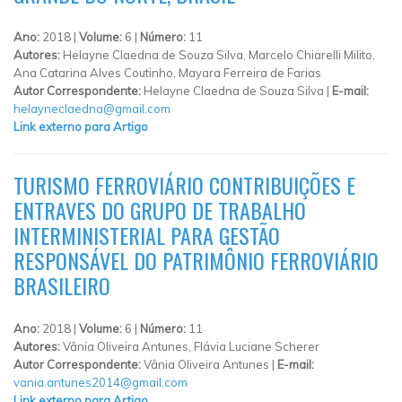
Ano:
2018 |
Volume:
6 |
Número:
11
Autores:
Helayne Claedna de Souza Silva, Marcelo Chiarelli Milito,
Ana Catarina Alves Coutinho, Mayara Ferreira de Farias
Autor Correspondente:
Helayne Claedna de Souza Silva |
E-mail:
helayneclaedna@gmail.com
Link externo para Artigo
TURISMO FERROVIÁRIO CONTRIBUIÇÕES E
ENTRAVES DO GRUPO DE TRABALHO
INTERMINISTERIAL PARA GESTÃO
RESPONSÁVEL DO PATRIMÔNIO FERROVIÁRIO
BRASILEIRO
Ano:
2018 |
Volume:
6 |
Número:
11
Autores:
Vânia Oliveira Antunes, Flávia Luciane Scherer
Autor Correspondente:
Vânia Oliveira Antunes |
E-mail:
vania.antunes2014@gmail.com
Link externo para Artigo