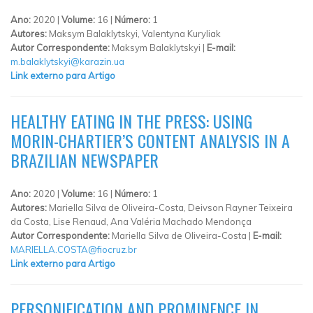
Ano:
2020 |
Volume:
16 |
Número:
1
Autores:
Maksym Balaklytskyi, Valentyna Kuryliak
Autor Correspondente:
Maksym Balaklytskyi |
E-mail:
m.balaklytskyi@karazin.ua
Link externo para Artigo
HEALTHY EATING IN THE PRESS: USING
MORIN-CHARTIER’S CONTENT ANALYSIS IN A
BRAZILIAN NEWSPAPER
Ano:
2020 |
Volume:
16 |
Número:
1
Autores:
Mariella Silva de Oliveira-Costa, Deivson Rayner Teixeira
da Costa, Lise Renaud, Ana Valéria Machado Mendonça
Autor Correspondente:
Mariella Silva de Oliveira-Costa |
E-mail:
MARIELLA.COSTA@fiocruz.br
Link externo para Artigo
PERSONIFICATION AND PROMINENCE IN