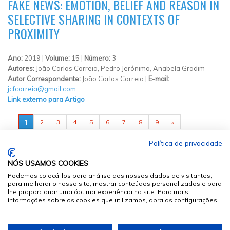
FAKE NEWS: EMOTION, BELIEF AND REASON IN
SELECTIVE SHARING IN CONTEXTS OF
PROXIMITY
Ano:
2019 |
Volume:
15 |
Número:
3
Autores:
João Carlos Correia, Pedro Jerónimo, Anabela Gradim
Autor Correspondente:
João Carlos Correia |
E-mail:
jcfcorreia@gmail.com
Link externo para Artigo
PÁGINAS
…
1
2
3
4
5
6
7
8
9
»
Política de privacidade
NÓS USAMOS COOKIES
Podemos colocá-los para análise dos nossos dados de visitantes,
para melhorar o nosso site, mostrar conteúdos personalizados e para
lhe proporcionar uma óptima experiência no site. Para mais
informações sobre os cookies que utilizamos, abra as configurações.
© 2026
Sumários.org
. Todos os Direitos Reservados