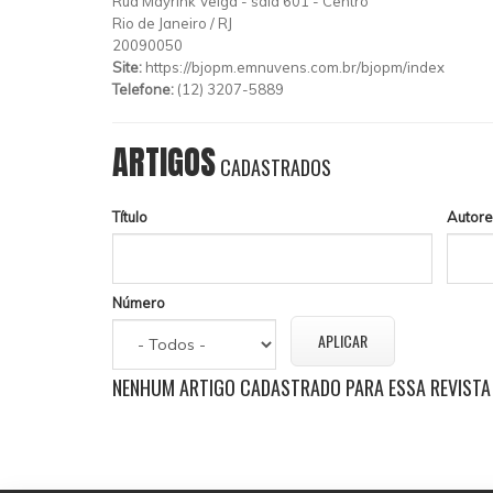
Rua Mayrink Veiga
-
sala 601
-
Centro
Rio de Janeiro
/
RJ
20090050
Site:
https://bjopm.emnuvens.com.br/bjopm/index
Telefone:
(12) 3207-5889
ARTIGOS
CADASTRADOS
Título
Autore
Número
NENHUM ARTIGO CADASTRADO PARA ESSA REVISTA