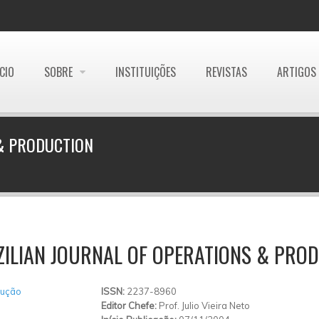
ÍCIO
SOBRE
INSTITUIÇÕES
REVISTAS
ARTIGOS
 & PRODUCTION
ZILIAN JOURNAL OF OPERATIONS & PR
dução
ISSN:
2237-8960
Editor Chefe:
Prof. Julio Vieira Neto