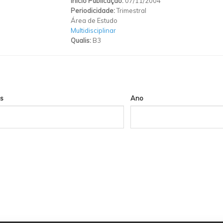
Início Publicação:
07/11/2004
Periodicidade:
Trimestral
Área de Estudo
Multidisciplinar
Qualis:
B3
s
Ano