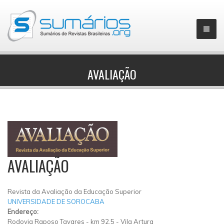
AVALIAÇÃO
▼
AVALIAÇÃO
Revista da Avaliação da Educação Superior
UNIVERSIDADE DE SOROCABA
Endereço:
Rodovia Raposo Tavares
-
km 92,5
-
Vila Artura