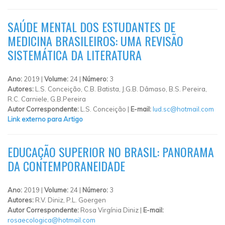
SAÚDE MENTAL DOS ESTUDANTES DE
MEDICINA BRASILEIROS: UMA REVISÃO
SISTEMÁTICA DA LITERATURA
Ano:
2019 |
Volume:
24 |
Número:
3
Autores:
L.S. Conceição, C.B. Batista, J.G.B. Dâmaso, B.S. Pereira,
R.C. Carniele, G.B.Pereira
Autor Correspondente:
L.S. Conceição |
E-mail:
lud.sc@hotmail.com
Link externo para Artigo
EDUCAÇÃO SUPERIOR NO BRASIL: PANORAMA
DA CONTEMPORANEIDADE
Ano:
2019 |
Volume:
24 |
Número:
3
Autores:
R.V. Diniz, P.L. Goergen
Autor Correspondente:
Rosa Virgínia Diniz |
E-mail:
rosaecologica@hotmail.com