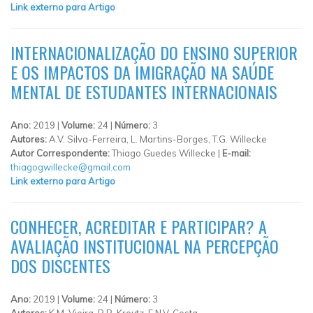
Link externo para Artigo
INTERNACIONALIZAÇÃO DO ENSINO SUPERIOR
E OS IMPACTOS DA IMIGRAÇÃO NA SAÚDE
MENTAL DE ESTUDANTES INTERNACIONAIS
Ano:
2019 |
Volume:
24 |
Número:
3
Autores:
A.V. Silva-Ferreira, L. Martins-Borges, T.G. Willecke
Autor Correspondente:
Thiago Guedes Willecke |
E-mail:
thiagogwillecke@gmail.com
Link externo para Artigo
CONHECER, ACREDITAR E PARTICIPAR? A
AVALIAÇÃO INSTITUCIONAL NA PERCEPÇÃO
DOS DISCENTES
Ano:
2019 |
Volume:
24 |
Número:
3
Autores:
K.M. Vieira, R.R. Kreutz, F.N.V. Costa