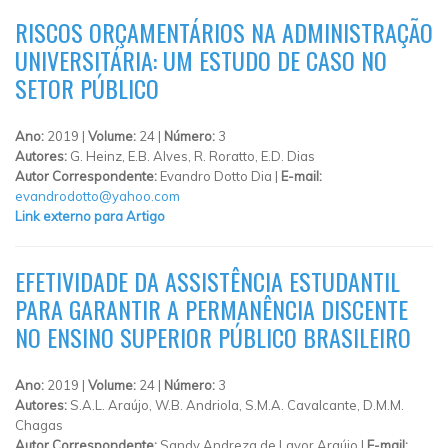
RISCOS ORÇAMENTÁRIOS NA ADMINISTRAÇÃO
UNIVERSITÁRIA: UM ESTUDO DE CASO NO
SETOR PÚBLICO
Ano:
2019 |
Volume:
24 |
Número:
3
Autores:
G. Heinz, E.B. Alves, R. Roratto, E.D. Dias
Autor Correspondente:
Evandro Dotto Dia |
E-mail:
evandrodotto@yahoo.com
Link externo para Artigo
EFETIVIDADE DA ASSISTÊNCIA ESTUDANTIL
PARA GARANTIR A PERMANÊNCIA DISCENTE
NO ENSINO SUPERIOR PÚBLICO BRASILEIRO
Ano:
2019 |
Volume:
24 |
Número:
3
Autores:
S.A.L. Araújo, W.B. Andriola, S.M.A. Cavalcante, D.M.M.
Chagas
Autor Correspondente:
Sandy Andreza de Lavor Araújo |
E-mail: