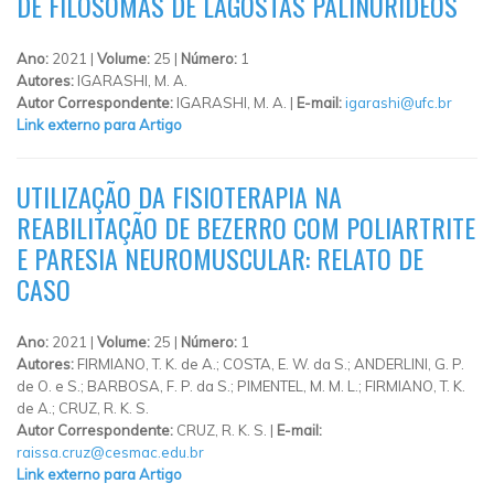
DE FILOSOMAS DE LAGOSTAS PALINURÍDEOS
Ano:
2021 |
Volume:
25 |
Número:
1
Autores:
IGARASHI, M. A.
Autor Correspondente:
IGARASHI, M. A. |
E-mail:
igarashi@ufc.br
Link externo para Artigo
UTILIZAÇÃO DA FISIOTERAPIA NA
REABILITAÇÃO DE BEZERRO COM POLIARTRITE
E PARESIA NEUROMUSCULAR: RELATO DE
CASO
Ano:
2021 |
Volume:
25 |
Número:
1
Autores:
FIRMIANO, T. K. de A.; COSTA, E. W. da S.; ANDERLINI, G. P.
de O. e S.; BARBOSA, F. P. da S.; PIMENTEL, M. M. L.; FIRMIANO, T. K.
de A.; CRUZ, R. K. S.
Autor Correspondente:
CRUZ, R. K. S. |
E-mail:
raissa.cruz@cesmac.edu.br
Link externo para Artigo