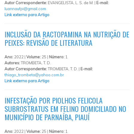
Autor Correspondente:
EVANGELISTA, L. S. de M. |
E-mail:
luannaufpi@gmail.com
Link externo para Artigo
INCLUSÃO DA RACTOPAMINA NA NUTRIÇÃO DE
PEIXES: REVISÃO DE LITERATURA
Ano:
2022 |
Volume:
25 |
Número:
1
Autores:
TROMBETA, T. D.
Autor Correspondente:
TROMBETA, T. D. |
E-mail:
thiago_trombeta@yahoo.com.br
Link externo para Artigo
INFESTAÇÃO POR PIOLHOS FELICOLA
SUBROSTRATUS EM FELINO DOMICILIADO NO
MUNICÍPIO DE PARNAÍBA, PIAUÍ
Ano:
2022 |
Volume:
25 |
Número:
1