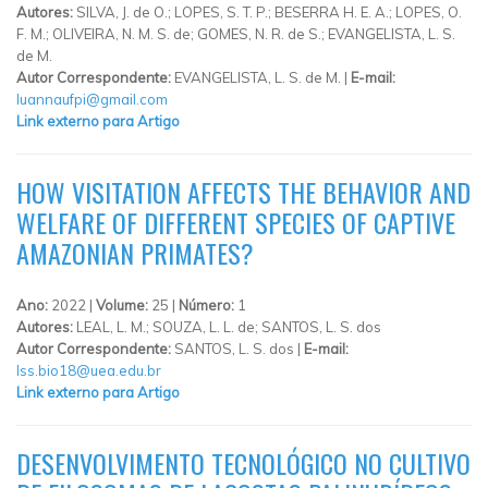
Autores:
SILVA, J. de O.; LOPES, S. T. P.; BESERRA H. E. A.; LOPES, O.
F. M.; OLIVEIRA, N. M. S. de; GOMES, N. R. de S.; EVANGELISTA, L. S.
de M.
Autor Correspondente:
EVANGELISTA, L. S. de M. |
E-mail:
luannaufpi@gmail.com
Link externo para Artigo
HOW VISITATION AFFECTS THE BEHAVIOR AND
WELFARE OF DIFFERENT SPECIES OF CAPTIVE
AMAZONIAN PRIMATES?
Ano:
2022 |
Volume:
25 |
Número:
1
Autores:
LEAL, L. M.; SOUZA, L. L. de; SANTOS, L. S. dos
Autor Correspondente:
SANTOS, L. S. dos |
E-mail:
lss.bio18@uea.edu.br
Link externo para Artigo
DESENVOLVIMENTO TECNOLÓGICO NO CULTIVO