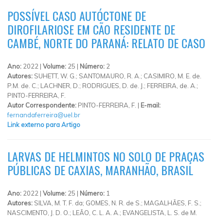
POSSÍVEL CASO AUTÓCTONE DE
DIROFILARIOSE EM CÃO RESIDENTE DE
CAMBÉ, NORTE DO PARANÁ: RELATO DE CASO
Ano:
2022 |
Volume:
25 |
Número:
2
Autores:
SUHETT, W. G.; SANTOMAURO, R. A.; CASIMIRO, M. E. de.
P.M. de. C.; LACHNER, D.; RODRIGUES, D. de. J.; FERREIRA, de. A.;
PINTO-FERREIRA, F.
Autor Correspondente:
PINTO-FERREIRA, F. |
E-mail:
fernandaferreira@uel.br
Link externo para Artigo
LARVAS DE HELMINTOS NO SOLO DE PRAÇAS
PÚBLICAS DE CAXIAS, MARANHÃO, BRASIL
Ano:
2022 |
Volume:
25 |
Número:
1
Autores:
SILVA, M. T. F. da; GOMES, N. R. de S.; MAGALHÃES, F. S.;
NASCIMENTO, J. D. O.; LEÃO, C. L. A. A.; EVANGELISTA, L. S. de M.