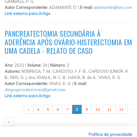
GAMBALE, P. G.
Autor Correspondente:
ADAMANTE, D. |
E-mail:
adamante@live.com
Link externo para Artigo
PANCREATECTOMIA SECUNDÁRIA À
ADERÊNCIA APÓS OVÁRIO-HISTERECTOMIA EM
UMA CADELA - RELATO DE CASO
Ano:
2021 |
Volume:
24 |
Número:
2
Autores:
NÓBREGA, T. M.; CARDOSO, F. F. B.; CARDOSO JUNIOR, R.
B.; REIS, G. J. dos; KHALIL, M. C. B.; HAICK, B. de A.; VIVAS, D. G.
Autor Correspondente:
VIVAS, D. G. |
E-mail:
diegogonzalezvivas@gmail.com
Link externo para Artigo
PÁGINAS
…
8
«
4
5
6
7
9
10
11
12
…
»
Política de privacidade