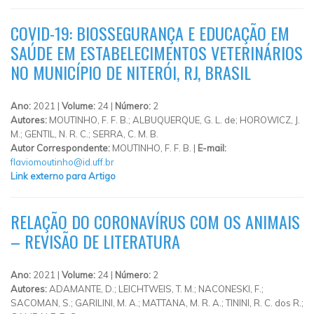
COVID-19: BIOSSEGURANÇA E EDUCAÇÃO EM
SAÚDE EM ESTABELECIMENTOS VETERINÁRIOS
NO MUNICÍPIO DE NITERÓI, RJ, BRASIL
Ano:
2021 |
Volume:
24 |
Número:
2
Autores:
MOUTINHO, F. F. B.; ALBUQUERQUE, G. L. de; HOROWICZ, J.
M.; GENTIL, N. R. C.; SERRA, C. M. B.
Autor Correspondente:
MOUTINHO, F. F. B. |
E-mail:
flaviomoutinho@id.uff.br
Link externo para Artigo
RELAÇÃO DO CORONAVÍRUS COM OS ANIMAIS
– REVISÃO DE LITERATURA
Ano:
2021 |
Volume:
24 |
Número:
2
Autores:
ADAMANTE, D.; LEICHTWEIS, T. M.; NACONESKI, F.;
SACOMAN, S.; GARILINI, M. A.; MATTANA, M. R. A.; TININI, R. C. dos R.;