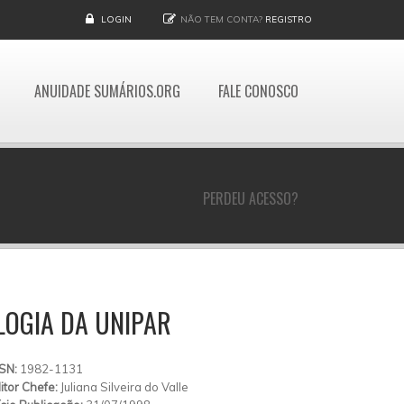
LOGIN
NÃO TEM CONTA?
REGISTRO
ANUIDADE SUMÁRIOS.ORG
FALE CONOSCO
PERDEU ACESSO?
LOGIA DA UNIPAR
SSN:
1982-1131
itor Chefe:
Juliana Silveira do Valle