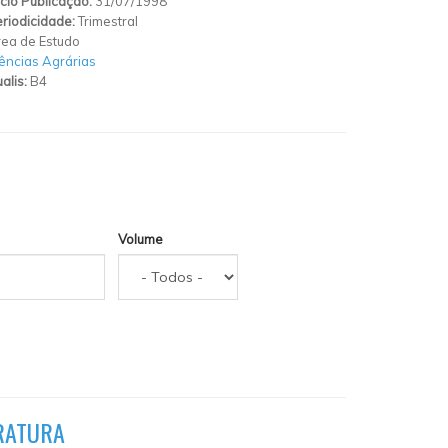
ício Publicação:
31/07/1998
riodicidade:
Trimestral
ea de Estudo
ências Agrárias
alis:
B4
Volume
ERATURA