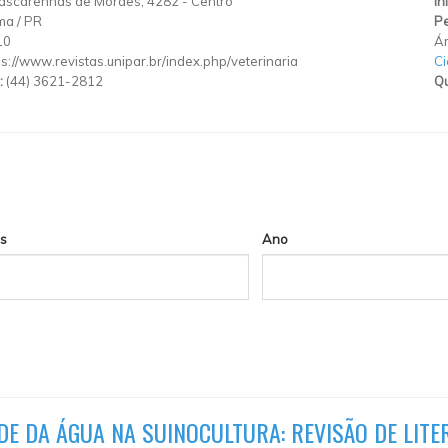
ascarenhas de Moraes, 4282
-
Centro
In
ma
/
PR
Pe
10
Ár
ps://www.revistas.unipar.br/index.php/veterinaria
Ci
:
(44) 3621-2812
Qu
s
Ano
E DA ÁGUA NA SUINOCULTURA: REVISÃO DE LIT