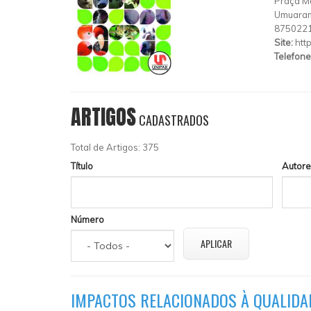
Praça M
Umuara
875022
Site:
htt
Telefone
ARTIGOS
CADASTRADOS
Total de Artigos: 375
Título
Autore
Número
IMPACTOS RELACIONADOS À QUALIDAD