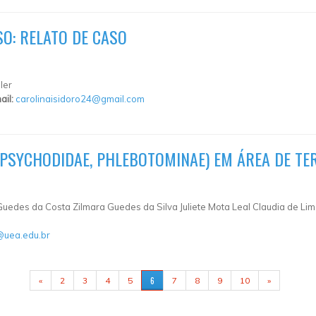
O: RELATO DE CASO
ler
ail:
carolinaisidoro24@gmail.com
 PSYCHODIDAE, PHLEBOTOMINAE) EM ÁREA DE TE
 Guedes da Costa Zilmara Guedes da Silva Juliete Mota Leal Claudia de Lim
@uea.edu.br
6
«
2
3
4
5
7
8
9
10
»