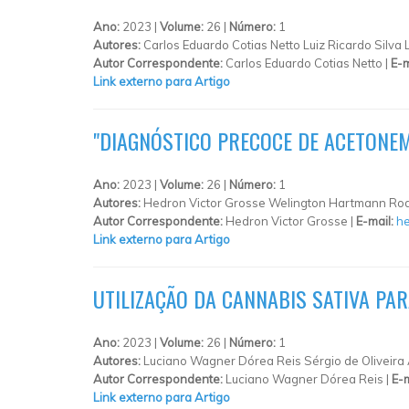
Ano:
2023 |
Volume:
26 |
Número:
1
Autores:
Carlos Eduardo Cotias Netto Luiz Ricardo Silv
Autor Correspondente:
Carlos Eduardo Cotias Netto |
E-m
Link externo para Artigo
"DIAGNÓSTICO PRECOCE DE ACETONE
Ano:
2023 |
Volume:
26 |
Número:
1
Autores:
Hedron Victor Grosse Welington Hartmann Rod
Autor Correspondente:
Hedron Victor Grosse |
E-mail:
he
Link externo para Artigo
UTILIZAÇÃO DA CANNABIS SATIVA PA
Ano:
2023 |
Volume:
26 |
Número:
1
Autores:
Luciano Wagner Dórea Reis Sérgio de Oliveira
Autor Correspondente:
Luciano Wagner Dórea Reis |
E-m
Link externo para Artigo