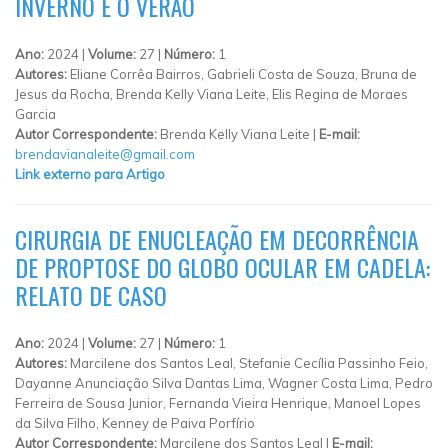
INVERNO E O VERÃO
Ano:
2024 |
Volume:
27 |
Número:
1
Autores:
Eliane Corrêa Bairros, Gabrieli Costa de Souza, Bruna de
Jesus da Rocha, Brenda Kelly Viana Leite, Elis Regina de Moraes
Garcia
Autor Correspondente:
Brenda Kelly Viana Leite |
E-mail:
brendavianaleite@gmail.com
Link externo para Artigo
CIRURGIA DE ENUCLEAÇÃO EM DECORRÊNCIA
DE PROPTOSE DO GLOBO OCULAR EM CADELA:
RELATO DE CASO
Ano:
2024 |
Volume:
27 |
Número:
1
Autores:
Marcilene dos Santos Leal, Stefanie Cecília Passinho Feio,
Dayanne Anunciação Silva Dantas Lima, Wagner Costa Lima, Pedro
Ferreira de Sousa Junior, Fernanda Vieira Henrique, Manoel Lopes
da Silva Filho, Kenney de Paiva Porfírio
Autor Correspondente:
Marcilene dos Santos Leal |
E-mail: