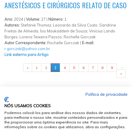
ANESTÉSICOS E CIRÚRGICOS RELATO DE CASO
Ano:
2024 |
Volume:
27 |
Número:
1
Autores:
Stefanie Thomaz, Leonardo da Silva Couto, Sandrine
Freitas de Almeida, Ísis Moukaddem de Souza; Vinicius Lando
Borges; Lorena Teixeira Passos, Rochelle Gorczak
Autor Correspondente:
Rochelle Gorczak |
E-mail:
r.gorczak@yahoo.com.br
Link externo para Artigo
PÁGINAS
…
3
«
1
2
4
5
6
7
8
9
»
Política de privacidade
NÓS USAMOS COOKIES
Podemos colocá-los para análise dos nossos dados de visitantes,
para melhorar o nosso site, mostrar conteúdos personalizados e para
lhe proporcionar uma óptima experiência no site. Para mais
informações sobre os cookies que utilizamos, abra as configurações.