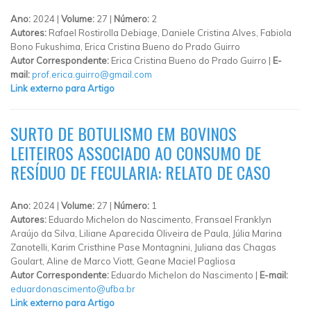
Ano:
2024 |
Volume:
27 |
Número:
2
Autores:
Rafael Rostirolla Debiage, Daniele Cristina Alves, Fabiola
Bono Fukushima, Erica Cristina Bueno do Prado Guirro
Autor Correspondente:
Erica Cristina Bueno do Prado Guirro |
E-
mail:
prof.erica.guirro@gmail.com
Link externo para Artigo
SURTO DE BOTULISMO EM BOVINOS
LEITEIROS ASSOCIADO AO CONSUMO DE
RESÍDUO DE FECULARIA: RELATO DE CASO
Ano:
2024 |
Volume:
27 |
Número:
1
Autores:
Eduardo Michelon do Nascimento, Fransael Franklyn
Araújo da Silva, Liliane Aparecida Oliveira de Paula, Júlia Marina
Zanotelli, Karim Cristhine Pase Montagnini, Juliana das Chagas
Goulart, Aline de Marco Viott, Geane Maciel Pagliosa
Autor Correspondente:
Eduardo Michelon do Nascimento |
E-mail:
eduardonascimento@ufba.br
Link externo para Artigo