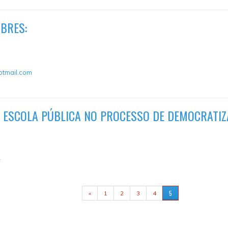
MBRES:
otmail.com
A ESCOLA PÚBLICA NO PROCESSO DE DEMOCRATI
r
5
«
1
2
3
4