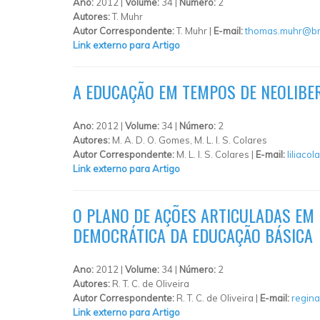
Ano:
2012 |
Volume:
34 |
Número:
2
Autores:
T. Muhr
Autor Correspondente:
T. Muhr |
E-mail:
thomas.muhr@bri
Link externo para Artigo
A EDUCAÇÃO EM TEMPOS DE NEOLIBER
Ano:
2012 |
Volume:
34 |
Número:
2
Autores:
M. A. D. O. Gomes, M. L. I. S. Colares
Autor Correspondente:
M. L. I. S. Colares |
E-mail:
liliaco
Link externo para Artigo
O PLANO DE AÇÕES ARTICULADAS EM 
DEMOCRÁTICA DA EDUCAÇÃO BÁSICA
Ano:
2012 |
Volume:
34 |
Número:
2
Autores:
R. T. C. de Oliveira
Autor Correspondente:
R. T. C. de Oliveira |
E-mail:
regin
Link externo para Artigo