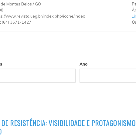
 de Montes Belos
/
GO
Pe
00
Ár
ps://www.revista.ueg.br/index.php/icone/index
Li
:
(64) 3671-1427
Qu
s
Ano
DE RESISTÊNCIA: VISIBILIDADE E PROTAGONISM
O