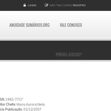
LOGIN
NÃO TEM CONTA?
REGISTRO
ANUIDADE SUMÁRIOS.ORG
FALE CONOSCO
PERDEU ACESSO?
SSN:
1982-7717
itor Chefe:
Maria Aurora Neta
ício Publicação:
01/12/2007