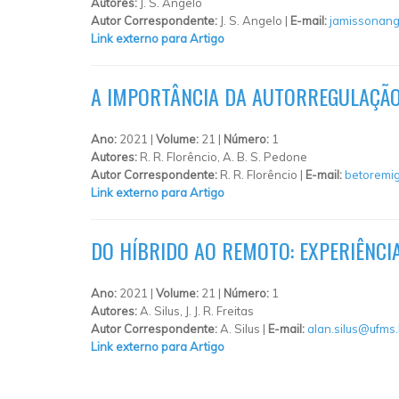
Autores:
J. S. Angelo
Autor Correspondente:
J. S. Angelo |
E-mail:
jamissonan
Link externo para Artigo
A IMPORTÂNCIA DA AUTORREGULAÇÃO
Ano:
2021 |
Volume:
21 |
Número:
1
Autores:
R. R. Florêncio, A. B. S. Pedone
Autor Correspondente:
R. R. Florêncio |
E-mail:
betoremi
Link externo para Artigo
DO HÍBRIDO AO REMOTO: EXPERIÊNCI
Ano:
2021 |
Volume:
21 |
Número:
1
Autores:
A. Silus, J. J. R. Freitas
Autor Correspondente:
A. Silus |
E-mail:
alan.silus@ufms.
Link externo para Artigo
PÁGINAS