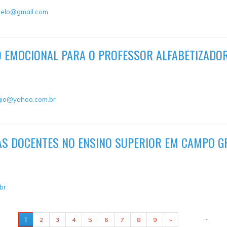
gelo@gmail.com
 EMOCIONAL PARA O PROFESSOR ALFABETIZADO
gio@yahoo.com.br
AS DOCENTES NO ENSINO SUPERIOR EM CAMPO G
br
…
1
2
3
4
5
6
7
8
9
»