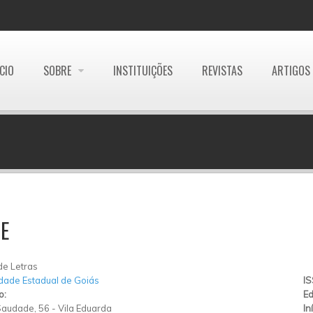
ÍCIO
SOBRE
INSTITUIÇÕES
REVISTAS
ARTIGOS
E
de Letras
dade Estadual de Goiás
I
o:
Ed
Saudade, 56
-
Vila Eduarda
In