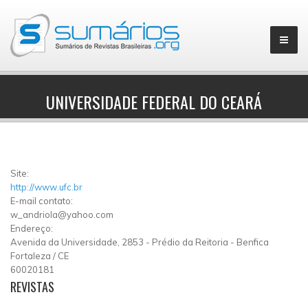
UNIVERSIDADE FEDERAL DO CEARÁ
▼
Site:
http://www.ufc.br
E-mail contato:
w_andriola@yahoo.com
Endereço:
Avenida da Universidade, 2853
-
Prédio da Reitoria
-
Benfica
Fortaleza
/
CE
60020181
REVISTAS