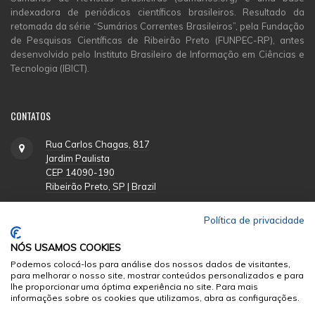
indexadora de periódicos científicos brasileiros. Resultado da
retomada da série “Sumários Correntes Brasileiros”, pela Fundação
de Pesquisas Científicas de Ribeirão Preto (FUNPEC-RP), antes
desenvolvido pelo Instituto Brasileiro de Informação em Ciências e
Tecnologia (IBICT).
CONTATOS
Rua Carlos Chagas, 817
Jardim Paulista
CEP 14090-190
Ribeirão Preto, SP | Brazil
Política de privacidade
(16) 3620-1251
NÓS USAMOS COOKIES
suporte@funpecrp.com.br
Podemos colocá-los para análise dos nossos dados de visitantes,
para melhorar o nosso site, mostrar conteúdos personalizados e para
lhe proporcionar uma óptima experiência no site. Para mais
informações sobre os cookies que utilizamos, abra as configurações.