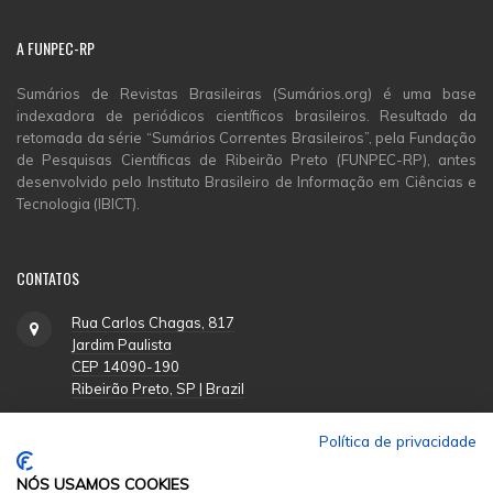
A
FUNPEC-RP
Sumários de Revistas Brasileiras (Sumários.org) é uma base
indexadora de periódicos científicos brasileiros. Resultado da
retomada da série “Sumários Correntes Brasileiros”, pela Fundação
de Pesquisas Científicas de Ribeirão Preto (FUNPEC-RP), antes
desenvolvido pelo Instituto Brasileiro de Informação em Ciências e
Tecnologia (IBICT).
CONTATOS
Rua Carlos Chagas, 817
Jardim Paulista
CEP 14090-190
Ribeirão Preto, SP | Brazil
Política de privacidade
(16) 3620-1251
NÓS USAMOS COOKIES