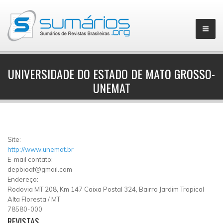
UNIVERSIDADE DO ESTADO DE MATO GROSSO-
UNEMAT
▼
Site:
http://www.unemat.br
E-mail contato:
depbioaf@gmail.com
Endereço:
Rodovia MT 208, Km 147 Caixa Postal 324, Bairro Jardim Tropical
Alta Floresta
/
MT
78580-000
REVISTAS