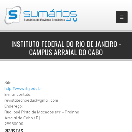
INSTITUTO FEDERAL DO RIO DE JANEIRO -
CAMPUS ARRAIAL DO CABO
▼
Site:
http://www.ifrj.edu.br
E-mail contato:
revistatecnoeduc@gmail.com
Endereço:
Rua José Pinto de Macedos s/nº
-
Prainha
Arraial do Cabo
/
RJ
28930000
REVISTAS