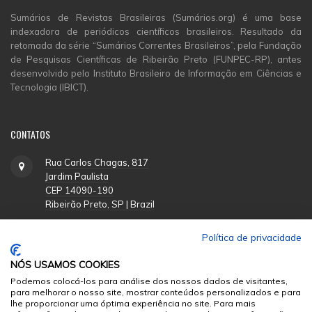
Sumários de Revistas Brasileiras (Sumários.org) é uma base
indexadora de periódicos científicos brasileiros. Resultado da
retomada da série “Sumários Correntes Brasileiros”, pela Fundação
de Pesquisas Científicas de Ribeirão Preto (FUNPEC-RP), antes
desenvolvido pelo Instituto Brasileiro de Informação em Ciências e
Tecnologia (IBICT).
CONTATOS
Rua Carlos Chagas, 817
Jardim Paulista
CEP 14090-190
Ribeirão Preto, SP | Brazil
Política de privacidade
(16) 3620-1251
NÓS USAMOS COOKIES
suporte@funpecrp.com.br
Podemos colocá-los para análise dos nossos dados de visitantes,
para melhorar o nosso site, mostrar conteúdos personalizados e para
lhe proporcionar uma óptima experiência no site. Para mais