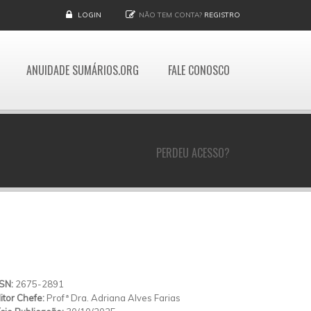
LOGIN
NÃO TEM CONTA?
REGISTRO
ANUIDADE SUMÁRIOS.ORG
FALE CONOSCO
PERDEU ACESSO?
SSN:
2675-2891
itor Chefe:
Profª Dra. Adriana Alves Farias