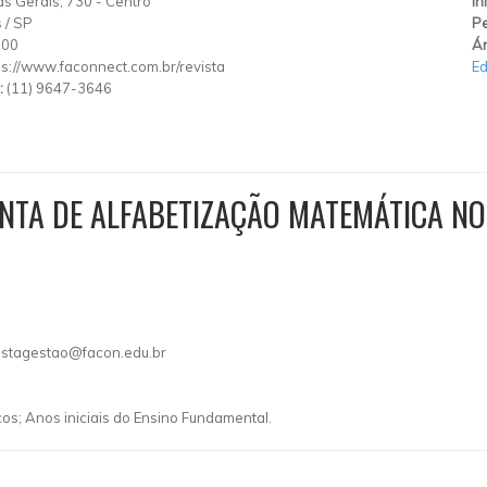
s Gerais, 730
-
Centro
In
s
/
SP
Pe
000
Ár
ps://www.faconnect.com.br/revista
E
:
(11) 9647-3646
TA DE ALFABETIZAÇÃO MATEMÁTICA NOS
istagestao@facon.edu.br
s; Anos iniciais do Ensino Fundamental.