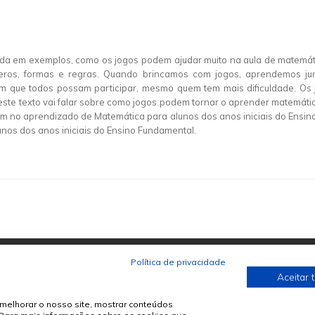
eada em exemplos, como os jogos podem ajudar muito na aula de matemát
meros, formas e regras. Quando brincamos com jogos, aprendemos ju
com que todos possam participar, mesmo quem tem mais dificuldade. Os
este texto vai falar sobre como jogos podem tornar o aprender matemática 
am no aprendizado de Matemática para alunos dos anos iniciais do Ensin
nos dos anos iniciais do Ensino Fundamental.
Política de privacidade
Aceitar 
melhorar o nosso site, mostrar conteúdos