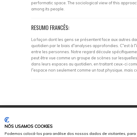
performatic space. The sociological view of this approach
among its people.
RESUMO FRANCÊS:
La façon dont les gens se présentent face aux autres dan
quotidien par le biais d‟analyses approfondies. C‟est à l
entre les personnes. Notre regard découle spécifiquement
peut être vue comme un groupe de scènes sur lesquelles 
dans leurs espaces au quotidien, en traitant ceux-ci co
l‟espace non seulement comme un tout physique, mais co
NÓS USAMOS COOKIES
Podemos colocá-los para análise dos nossos dados de visitantes, para 