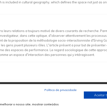
 is included in cultural geography, which defines the space not just as on
s leurs relations a toujours motivé de divers courants de recherche. Parmi
‟investigateur, dans cette optique, d‟observer attentivement les processus 
 de la proposition de la méthodologie socio-interactionniste d‟Erving Gof
les gens jouent plusieurs rôles. L‟article présent a pour but de présente
mme des espaces de performance. Le regard sociologique de cette approche 
mme un espace d‟interaction des personnes qui y intéragissent.
Política de privacidade
Aceitar 
melhorar o nosso site, mostrar conteúdos