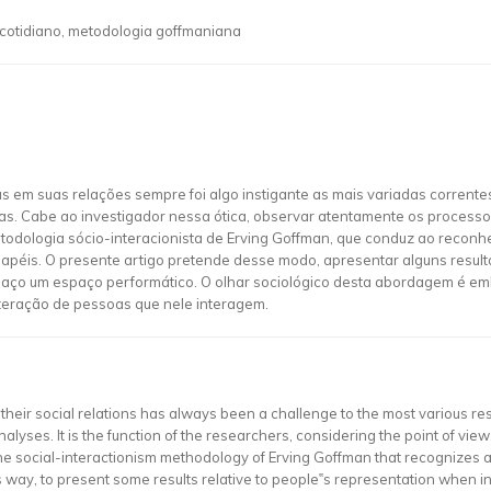
 cotidiano, metodologia goffmaniana
em suas relações sempre foi algo instigante as mais variadas correntes 
as. Cabe ao investigador nessa ótica, observar atentamente os processos
todologia sócio-interacionista de Erving Goffman, que conduz ao reconh
péis. O presente artigo pretende desse modo, apresentar alguns result
ço um espaço performático. O olhar sociológico desta abordagem é embu
teração de pessoas que nele interagem.
heir social relations has always been a challenge to the most various re
lyses. It is the function of the researchers, considering the point of view
o the social-interactionism methodology of Erving Goffman that recognizes 
s way, to present some results relative to people‟s representation when inte