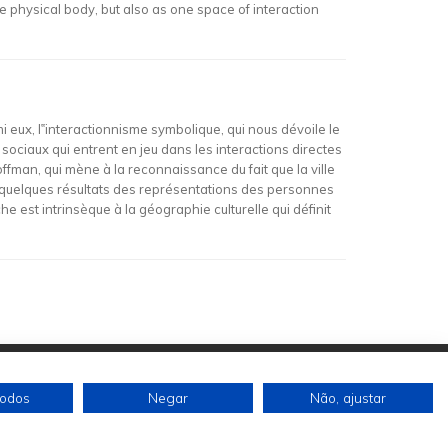
e physical body, but also as one space of interaction
 eux, l‟interactionnisme symbolique, qui nous dévoile le
sociaux qui entrent en jeu dans les interactions directes
fman, qui mène à la reconnaissance du fait que la ville
r quelques résultats des représentations des personnes
est intrinsèque à la géographie culturelle qui définit
todos
Negar
Não, ajustar