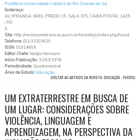
Pontifícia Universidade Católica do Rio Grande do Sul
Endereço:
AV. IPIRANGA, 6681, PRÉDIO 15, SALA 375, CAIXA POSTAL 1429
/
RS
0
Site:
http://revistaseletronicas.pucrs.br/faced/ojs/index.php/faced
Telefone:
(51)33203620
ISSN:
0101465X
Editor Chefe:
Nadja Hermann
Início Publicação:
31/03/1978
Periodicidade:
Quadrimestral
Área de Estudo:
Educação
(VOLTAR AO ARTIGOS DA REVISTA: EDUCAÇÃO - PUCRS)
UM EXTRATERRESTRE EM BUSCA DE
UM LUGAR: CONSIDERAÇÕES SOBRE
VIOLÊNCIA, LINGUAGEM E
APRENDIZAGEM, NA PERSPECTIVA DA