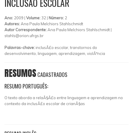
INCLUSÃO ESCOLAR
Ano:
2009 |
Volume:
32 |
Número:
2
Autores:
Ana Paula Melchiors Stahlschmidt
Autor Correspondente:
Ana Paula Melchiors Stahlschmidt |
stahls@orion.ufrgs.br
Palavras-chave:
inclusÃ£o escolar, transtornos do
desenvolvimento, linguagem, aprendizagem, violÃªncia
RESUMOS
CADASTRADOS
RESUMO PORTUGUÊS:
O texto aborda a relaÃ§Ã£o entre linguagem e aprendizagem no
contexto da inclusÃ£o escolar de crianÃ§as