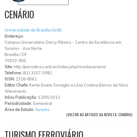
CENÁRIO
Universidade de Brasília (UnB)
Endereço:
Campus Universitário Darcy Ribeiro
-
Centro de Excelência em
Turismo
-
Asa Norte
Brasília
/
DF
70910-900
Site:
http://periodicos.unb.br/index.php/revistacenario/
Telefone:
(61) 3107-5981
ISSN:
2318-8561
Editor Chefe:
Kerlei Eniele Sonaglio e Lívia Cristina Barros da Silva
Wiesinieski
Início Publicação:
12/05/2013
Periodicidade:
Semestral
Área de Estudo:
Turismo
(VOLTAR AO ARTIGOS DA REVISTA: CENÁRIO)
TURISMO FERROVIÁRIO