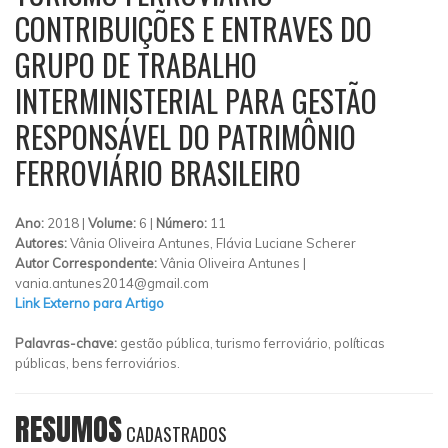
CONTRIBUIÇÕES E ENTRAVES DO
GRUPO DE TRABALHO
INTERMINISTERIAL PARA GESTÃO
RESPONSÁVEL DO PATRIMÔNIO
FERROVIÁRIO BRASILEIRO
Ano:
2018 |
Volume:
6 |
Número:
11
Autores:
Vânia Oliveira Antunes, Flávia Luciane Scherer
Autor Correspondente:
Vânia Oliveira Antunes |
vania.antunes2014@gmail.com
Link Externo para Artigo
Palavras-chave:
gestão pública, turismo ferroviário, políticas
públicas, bens ferroviários.
RESUMOS
CADASTRADOS