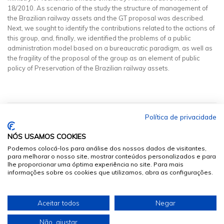
18/2010. As scenario of the study the structure of management of
the Brazilian railway assets and the GT proposal was described.
Next, we sought to identify the contributions related to the actions of
this group, and, finally, we identified the problems of a public
administration model based on a bureaucratic paradigm, as well as
the fragility of the proposal of the group as an element of public
policy of Preservation of the Brazilian railway assets.
Política de privacidade
NÓS USAMOS COOKIES
Podemos colocá-los para análise dos nossos dados de visitantes,
para melhorar o nosso site, mostrar conteúdos personalizados e para
lhe proporcionar uma óptima experiência no site. Para mais
informações sobre os cookies que utilizamos, abra as configurações.
© 2026
Sumários.org
. Todos os Direitos Reservados
Aceitar todos
Negar
Desenvolvido por
Não, ajustar