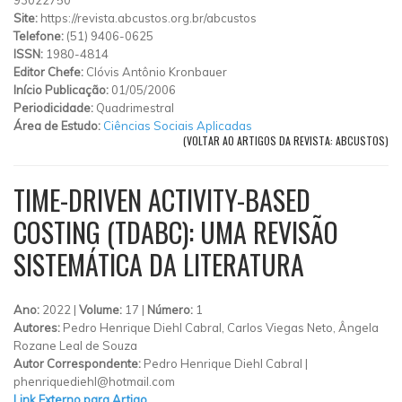
Site:
https://revista.abcustos.org.br/abcustos
Telefone:
(51) 9406-0625
ISSN:
1980-4814
Editor Chefe:
Clóvis Antônio Kronbauer
Início Publicação:
01/05/2006
Periodicidade:
Quadrimestral
Área de Estudo:
Ciências Sociais Aplicadas
(VOLTAR AO ARTIGOS DA REVISTA: ABCUSTOS)
TIME-DRIVEN ACTIVITY-BASED
COSTING (TDABC): UMA REVISÃO
SISTEMÁTICA DA LITERATURA
Ano:
2022 |
Volume:
17 |
Número:
1
Autores:
Pedro Henrique Diehl Cabral, Carlos Viegas Neto, Ângela
Rozane Leal de Souza
Autor Correspondente:
Pedro Henrique Diehl Cabral |
phenriquediehl@hotmail.com
Link Externo para Artigo