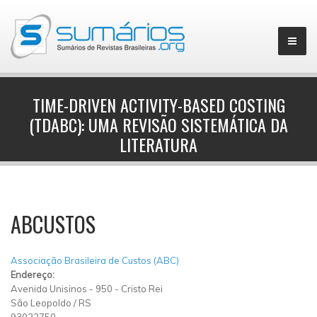
TIME-DRIVEN ACTIVITY-BASED COSTING
(TDABC): UMA REVISÃO SISTEMÁTICA DA
▼
LITERATURA
ABCUSTOS
Associação Brasileira de Custos (ABC)
Endereço:
Avenida Unisinos
-
950
-
Cristo Rei
São Leopoldo
/
RS
93022750