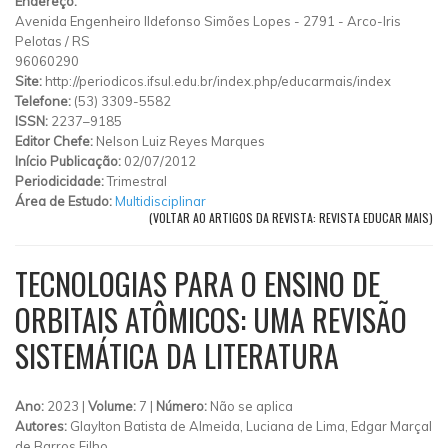
Endereço:
Avenida Engenheiro Ildefonso Simões Lopes
-
2791
-
Arco-Iris
Pelotas
/
RS
96060290
Site:
http://periodicos.ifsul.edu.br/index.php/educarmais/index
Telefone:
(53) 3309-5582
ISSN:
2237–9185
Editor Chefe:
Nelson Luiz Reyes Marques
Início Publicação:
02/07/2012
Periodicidade:
Trimestral
Área de Estudo:
Multidisciplinar
(VOLTAR AO ARTIGOS DA REVISTA: REVISTA EDUCAR MAIS)
TECNOLOGIAS PARA O ENSINO DE
ORBITAIS ATÔMICOS: UMA REVISÃO
SISTEMÁTICA DA LITERATURA
Ano:
2023 |
Volume:
7 |
Número:
Não se aplica
Autores:
Glaylton Batista de Almeida, Luciana de Lima, Edgar Marçal
de Barros Filho