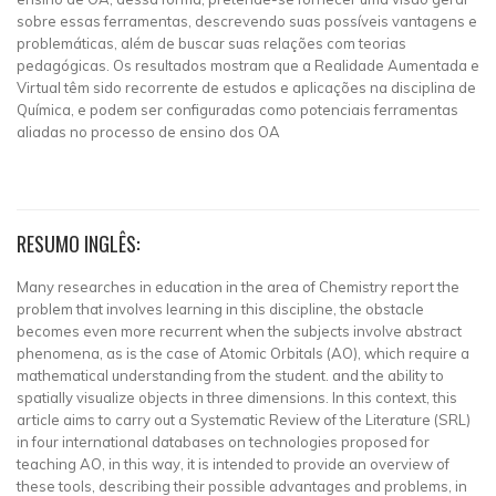
sobre essas ferramentas, descrevendo suas possíveis vantagens e
problemáticas, além de buscar suas relações com teorias
pedagógicas. Os resultados mostram que a Realidade Aumentada e
Virtual têm sido recorrente de estudos e aplicações na disciplina de
Química, e podem ser configuradas como potenciais ferramentas
aliadas no processo de ensino dos OA
RESUMO INGLÊS:
Many researches in education in the area of Chemistry report the
problem that involves learning in this discipline, the obstacle
becomes even more recurrent when the subjects involve abstract
phenomena, as is the case of Atomic Orbitals (AO), which require a
mathematical understanding from the student. and the ability to
spatially visualize objects in three dimensions. In this context, this
article aims to carry out a Systematic Review of the Literature (SRL)
in four international databases on technologies proposed for
teaching AO, in this way, it is intended to provide an overview of
these tools, describing their possible advantages and problems, in