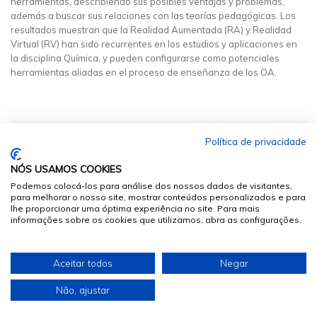
herramientas, describiendo sus posibles ventajas y problemas,
además a buscar sus relaciones con las teorías pedagógicas. Los
resultados muestran que la Realidad Aumentada (RA) y Realidad
Virtual (RV) han sido recurrentes en los estudios y aplicaciones en
la disciplina Química, y pueden configurarse como potenciales
herramientas aliadas en el proceso de enseñanza de los OA.
Política de privacidade
NÓS USAMOS COOKIES
Podemos colocá-los para análise dos nossos dados de visitantes,
para melhorar o nosso site, mostrar conteúdos personalizados e para
lhe proporcionar uma óptima experiência no site. Para mais
informações sobre os cookies que utilizamos, abra as configurações.
© 2026
Sumários.org
. Todos os Direitos Reservados
Aceitar todos
Negar
Desenvolvido por
Não, ajustar