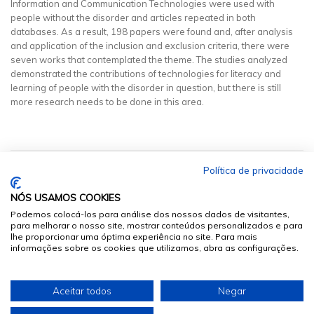
Information and Communication Technologies were used with
people without the disorder and articles repeated in both
databases. As a result, 198 papers were found and, after analysis
and application of the inclusion and exclusion criteria, there were
seven works that contemplated the theme. The studies analyzed
demonstrated the contributions of technologies for literacy and
learning of people with the disorder in question, but there is still
more research needs to be done in this area.
Política de privacidade
NÓS USAMOS COOKIES
Podemos colocá-los para análise dos nossos dados de visitantes,
para melhorar o nosso site, mostrar conteúdos personalizados e para
lhe proporcionar uma óptima experiência no site. Para mais
informações sobre os cookies que utilizamos, abra as configurações.
© 2026
Sumários.org
. Todos os Direitos Reservados
Aceitar todos
Negar
Desenvolvido por