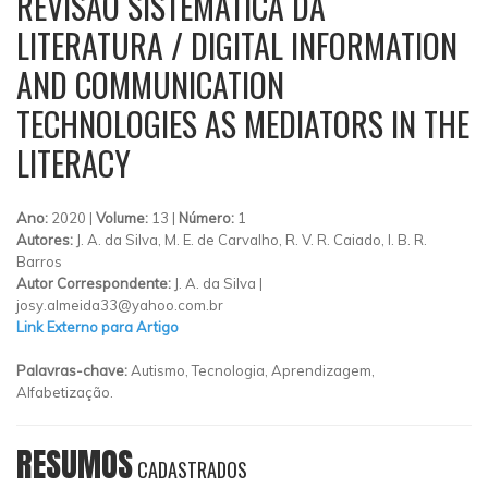
REVISÃO SISTEMÁTICA DA
LITERATURA / DIGITAL INFORMATION
AND COMMUNICATION
TECHNOLOGIES AS MEDIATORS IN THE
LITERACY
Ano:
2020 |
Volume:
13 |
Número:
1
Autores:
J. A. da Silva, M. E. de Carvalho, R. V. R. Caiado, I. B. R.
Barros
Autor Correspondente:
J. A. da Silva |
josy.almeida33@yahoo.com.br
Link Externo para Artigo
Palavras-chave:
Autismo, Tecnologia, Aprendizagem,
Alfabetização.
RESUMOS
CADASTRADOS