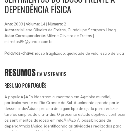
DEPENDÊNCIA FÍSICA
Ano:
2009 |
Volume:
14 |
Número:
2
Autores:
Milene Oliveira de Freitas, Guadalupe Scarparo Haag
Autor Correspondente:
Milene Oliveira de Freitas |
mifreitas85@yahoo.com.br
Palavras-chave:
idoso fragilizado, qualidade de vida, estilo de vida
RESUMOS
CADASTRADOS
RESUMO PORTUGUÊS:
A populaÃ§Ã£o idosa tem aumentado em Ã¢mbito mundial,
particularmente no Rio Grande do Sul. Atualmente grande parte
desses indivÃ­duos precisa de algum tipo de ajuda para realizar
tarefas simples do dia-a-dia. O presente estudo objetivou conhecer
os senti mentos do idoso em relaÃ§Ã£o Ã possibilidade de
dependÃªncia fÃ­sica, identificando as atividades realizadas para