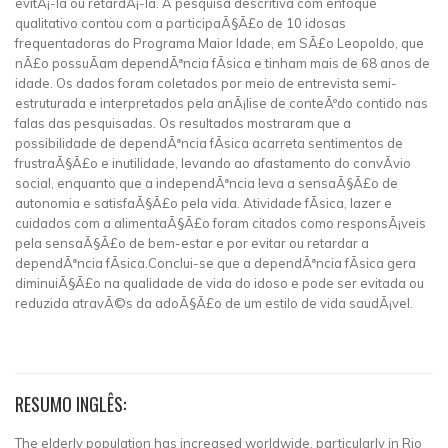
evitÃ¡-la ou retardÃ¡-la. A pesquisa descritiva com enfoque
qualitativo contou com a participaÃ§Ã£o de 10 idosas
frequentadoras do Programa Maior Idade, em SÃ£o Leopoldo, que
nÃ£o possuÃ­am dependÃªncia fÃ­sica e tinham mais de 68 anos de
idade. Os dados foram coletados por meio de entrevista semi-
estruturada e interpretados pela anÃ¡lise de conteÃºdo contido nas
falas das pesquisadas. Os resultados mostraram que a
possibilidade de dependÃªncia fÃ­sica acarreta sentimentos de
frustraÃ§Ã£o e inutilidade, levando ao afastamento do convÃ­vio
social, enquanto que a independÃªncia leva a sensaÃ§Ã£o de
autonomia e satisfaÃ§Ã£o pela vida. Atividade fÃ­sica, lazer e
cuidados com a alimentaÃ§Ã£o foram citados como responsÃ¡veis
pela sensaÃ§Ã£o de bem-estar e por evitar ou retardar a
dependÃªncia fÃ­sica.Conclui-se que a dependÃªncia fÃ­sica gera
diminuiÃ§Ã£o na qualidade de vida do idoso e pode ser evitada ou
reduzida atravÃ©s da adoÃ§Ã£o de um estilo de vida saudÃ¡vel.
RESUMO INGLÊS:
The elderly population has increased worldwide, particularly in Rio