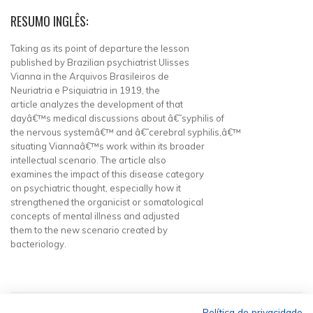
RESUMO INGLÊS:
Taking as its point of departure the lesson
published by Brazilian psychiatrist Ulisses
Vianna in the Arquivos Brasileiros de
Neuriatria e Psiquiatria in 1919, the
article analyzes the development of that
dayâ€™s medical discussions about â€˜syphilis of
the nervous systemâ€™ and â€˜cerebral syphilis,â€™
situating Viannaâ€™s work within its broader
intellectual scenario. The article also
examines the impact of this disease category
on psychiatric thought, especially how it
strengthened the organicist or somatological
concepts of mental illness and adjusted
them to the new scenario created by
bacteriology.
Política de privacidade