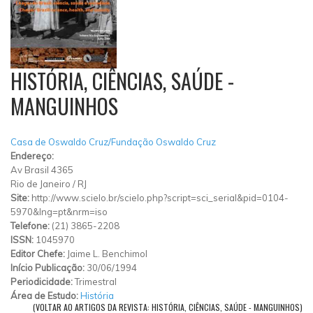
HISTÓRIA, CIÊNCIAS, SAÚDE -
MANGUINHOS
Casa de Oswaldo Cruz/Fundação Oswaldo Cruz
Endereço:
Av Brasil 4365
Rio de Janeiro
/
RJ
Site:
http://www.scielo.br/scielo.php?script=sci_serial&pid=0104-
5970&lng=pt&nrm=iso
Telefone:
(21) 3865-2208
ISSN:
1045970
Editor Chefe:
Jaime L. Benchimol
Início Publicação:
30/06/1994
Periodicidade:
Trimestral
Área de Estudo:
História
(VOLTAR AO ARTIGOS DA REVISTA: HISTÓRIA, CIÊNCIAS, SAÚDE - MANGUINHOS)