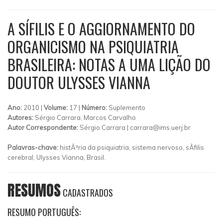
A SÍFILIS E O AGGIORNAMENTO DO
ORGANICISMO NA PSIQUIATRIA
BRASILEIRA: NOTAS A UMA LIÇÃO DO
DOUTOR ULYSSES VIANNA
Ano:
2010 |
Volume:
17 |
Número:
Suplemento
Autores:
Sérgio Carrara, Marcos Carvalho
Autor Correspondente:
Sérgio Carrara |
carrara@ims.uerj.br
Palavras-chave:
histÃ³ria da psiquiatria, sistema nervoso, sÃ­filis
cerebral, Ulysses Vianna, Brasil.
RESUMOS
CADASTRADOS
RESUMO PORTUGUÊS: