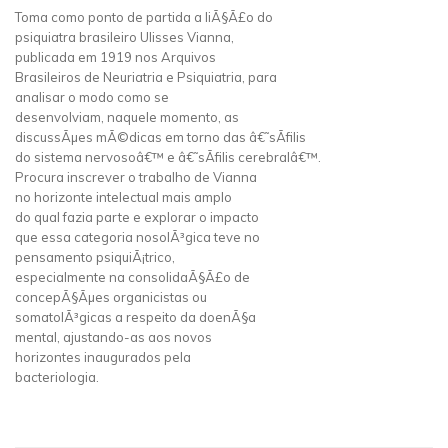
Toma como ponto de partida a liÃ§Ã£o do
psiquiatra brasileiro Ulisses Vianna,
publicada em 1919 nos Arquivos
Brasileiros de Neuriatria e Psiquiatria, para
analisar o modo como se
desenvolviam, naquele momento, as
discussÃµes mÃ©dicas em torno das â€˜sÃ­filis
do sistema nervosoâ€™ e â€˜sÃ­filis cerebralâ€™.
Procura inscrever o trabalho de Vianna
no horizonte intelectual mais amplo
do qual fazia parte e explorar o impacto
que essa categoria nosolÃ³gica teve no
pensamento psiquiÃ¡trico,
especialmente na consolidaÃ§Ã£o de
concepÃ§Ãµes organicistas ou
somatolÃ³gicas a respeito da doenÃ§a
mental, ajustando-as aos novos
horizontes inaugurados pela
bacteriologia.