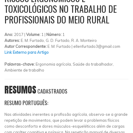
TOXICOLÓGICOS NO TRABALHO DE
PROFISSIONAIS DO MEIO RURAL
Ano:
2017 |
Volume:
1 |
Número:
1
Autores:
E. M. Furtado, G. D. Furtado, R. A. Monteiro
Autor Correspondente:
E. M. Furtado |
ellenfurtado3@gmail.com
Link Externo para Artigo
Palavras-chave:
Ergonomia agrícola, Saúde do trabalhador,
Ambiente de trabalho
RESUMOS
CADASTRADOS
RESUMO PORTUGUÊS:
Nas atividades inerentes a profissão agrícola, observa-se a grande
repetição de movimentos, que podem levar a problemas físicos
como desconforto e dores músculos-esqueléticos além de cargas
com caráter cognitiva e psíquica. Na repetição manual de diversas