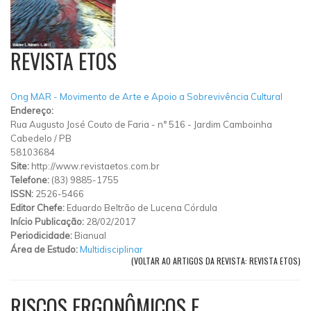
REVISTA ETOS
Ong MAR - Movimento de Arte e Apoio a Sobrevivência Cultural
Endereço:
Rua Augusto José Couto de Faria
-
n° 516
-
Jardim Camboinha
Cabedelo
/
PB
58103684
Site:
http://www.revistaetos.com.br
Telefone:
(83) 9885-1755
ISSN:
2526-5466
Editor Chefe:
Eduardo Beltrão de Lucena Córdula
Início Publicação:
28/02/2017
Periodicidade:
Bianual
Área de Estudo:
Multidisciplinar
(VOLTAR AO ARTIGOS DA REVISTA: REVISTA ETOS)
RISCOS ERGONÔMICOS E