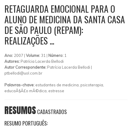
RETAGUARDA EMOCIONAL PARA O
ALUNO DE MEDICINA DA SANTA CASA
DE SÃO PAULO (REPAM):
REALIZAÇÕES ...
Ano:
2007 |
Volume:
31 |
Número:
1
Autores:
Patrícia Lacerda Bellodi
Autor Correspondente:
Patrícia Lacerda Bellodi |
ptbellodi@uol.com.br
Palavras-chave:
estudantes de medicina, psicoterapia,
educaÃ§Ã£o mÃ©dica, estresse
RESUMOS
CADASTRADOS
RESUMO PORTUGUÊS: