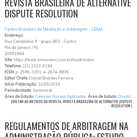
REVISTA BRASILEIRA DE ALTERNATIVE
DISPUTE RESOLUTION
Centro Brasileiro de Mediação e Arbitragem - CBMA
Endereço:
Rua Candelária 9
-
grupo 803
-
Centro
Rio de Janeiro
/
RJ
20091904
Site:
https://rbadr.emnuvens.com.br/rbadr/index
Telefone:
(21) 2223-0194
ISSN:
p-2596-3201; e-2674-8835
Editor Chefe:
Daniel Brantes Ferreira
Início Publicação:
21/05/2019
Periodicidade:
Semestral
Área de Estudo:
Ciências Sociais Aplicadas
,
Área de Estudo:
Direito
(VOLTAR AO ARTIGOS DA REVISTA: REVISTA BRASILEIRA DE ALTERNATIVE DISPUTE
RESOLUTION )
REGULAMENTOS DE ARBITRAGEM NA
ADMINISTRAÇÃO PÚBLICA: ESTUDO