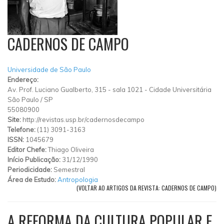
CADERNOS DE CAMPO
Universidade de São Paulo
Endereço:
Av. Prof. Luciano Gualberto, 315
-
sala 1021
-
Cidade Universitária
São Paulo
/
SP
55080900
Site:
http://revistas.usp.br/cadernosdecampo
Telefone:
(11) 3091-3163
ISSN:
1045679
Editor Chefe:
Thiago Oliveira
Início Publicação:
31/12/1990
Periodicidade:
Semestral
Área de Estudo:
Antropologia
(VOLTAR AO ARTIGOS DA REVISTA: CADERNOS DE CAMPO)
A REFORMA DA CULTURA POPULAR E