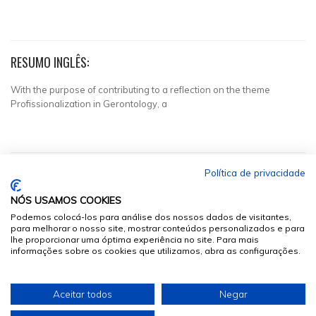
RESUMO INGLÊS:
With the purpose of contributing to a reflection on the theme
Profissionalization in Gerontology, a
Política de privacidade
NÓS USAMOS COOKIES
Podemos colocá-los para análise dos nossos dados de visitantes,
para melhorar o nosso site, mostrar conteúdos personalizados e para
lhe proporcionar uma óptima experiência no site. Para mais
informações sobre os cookies que utilizamos, abra as configurações.
© 2026
Sumários.org
. Todos os Direitos Reservados
Aceitar todos
Negar
Desenvolvido por