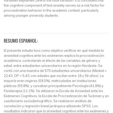
variables explained 18% of the total variation. It is concluded that
the cognitive component of test anxiety serves as a risk factor for
procrastination behavior in the academic context, particularly
among younger university students.
RESUMO ESPANHOL:
El presente estudio tuvo como objetivo verificar en qué medida la
ansiedad cognitiva ante los exámenes explica la procrastinación
académica, controlando el efecto de las variables de género y
edad, entre estudiantes universitarios en la región Nordeste. Se
contó con una muestra de 570 estudiantes universitarios (Medad =
22,43; DP = 5,43; con edades que oscilan entre 18 y 56 años). La
mayoría eran mujeres (59,5%), matriculadas en instituciones
públicas (59,8%), y cursaban principalmente Psicología (41,8%) y
Fisioterapia (11,1%). Se utilizaron la Escala de Ansiedad ante los
Exámenes Cognitivos, la Escala de Procrastinación de Tuckman y un
cuestionario sociodemográfico. Se realizaron análisis de
correlación y regresión lineal jerárquica utilizando SPSS. Los
resultados indicaron que la ansiedad cognitiva ante los exámenes y